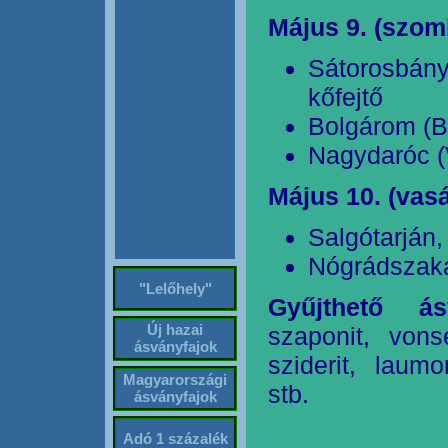
Május 9. (szom
Sátorosbány
kőfejtő
Bolgárom (B
Nagydaróc (
Május 10. (vas
Salgótarján,
Nógrádszaká
"Lelőhely"
Gyűjthető ás
Új hazai
szaponit, vonse
ásványfajok
sziderit, laumon
Magyarországi
stb.
ásványfajok
Adó 1 százalék