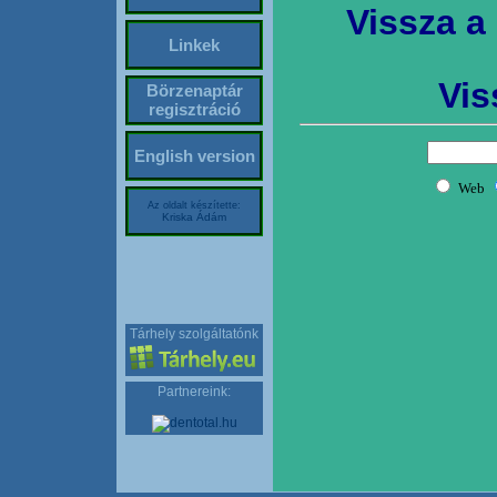
Vissza a
Linkek
Vis
Börzenaptár
regisztráció
English version
Az oldalt készítette:
Kriska Ádám
Tárhely szolgáltatónk
Partnereink: