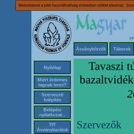
Weboldalunk a jobb használhatóság érdekében sütiket alkalmaz. Szolg
Le
Ásványbörzék
Táborok
Tavaszi t
Nyitólap
bazaltvidék
Miért érdemes
tagnak lenni?
2
Szervezeti
felépítés
Belépési
nyilatkozat...
Szervezők
TIT
Ásványbarátok