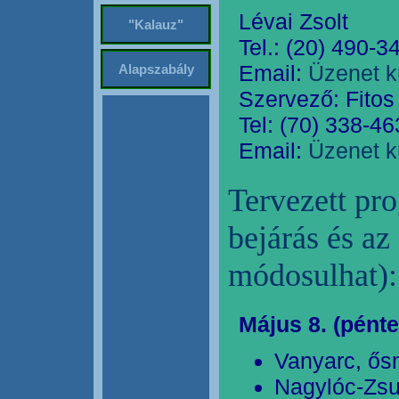
Lévai Zsolt
"Kalauz"
Tel.: (20) 490-3
Email:
Üzenet k
Alapszabály
Szervező: Fitos
Tel: (70) 338-4
Email:
Üzenet k
Tervezett pro
bejárás és az
módosulhat):
Május 8. (pénte
Vanyarc, ős
Nagylóc-Zsu