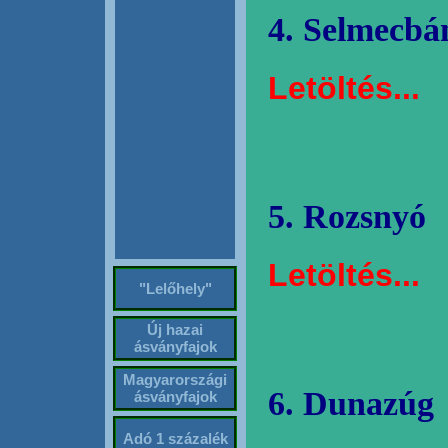
4. Selmecbá
Letöltés...
5. Rozsnyó
Letöltés...
"Lelőhely"
Új hazai
ásványfajok
Magyarországi
6. Dunazúg
ásványfajok
Adó 1 százalék