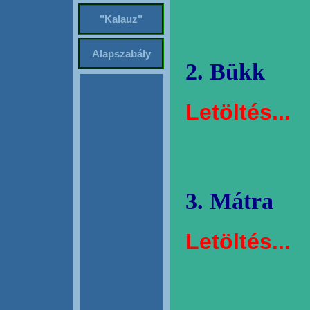
"Kalauz"
Alapszabály
2. Bükk
Letöltés...
3. Mátra
Letöltés...