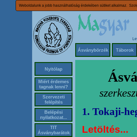
Weboldalunk a jobb használhatóság érdekében sütiket alkalmaz. Szolg
Le
Ásványbörzék
Táborok
Nyitólap
Ásvá
Miért érdemes
tagnak lenni?
szerkesz
Szervezeti
felépítés
1. Tokaji-he
Belépési
nyilatkozat...
Letöltés...
TIT
Ásványbarátok