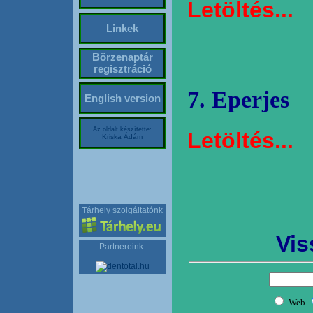
Letöltés...
Linkek
Börzenaptár
regisztráció
7. Eperjes
English version
Az oldalt készítette:
Letöltés...
Kriska Ádám
Tárhely szolgáltatónk
Vis
Partnereink: