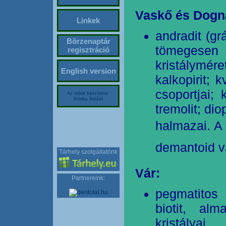
Vaskő és Dogn
Linkek
andradit (gr
Börzenaptár
tömegese
regisztráció
kristálymé
English version
kalkopirit; 
csoportjai; k
Az oldalt készítette:
Kriska Ádám
tremolit; di
halmazai. A 
demantoid 
Tárhely szolgáltatónk
Vár:
Partnereink:
pegmatitos 
biotit, al
kristályai.