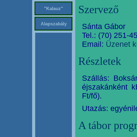
Szervező
"Kalauz"
Alapszabály
Sánta Gábor
Tel.: (70) 251-4
Email:
Üzenet k
Részletek
Szállás: Boksá
éjszakánként kb
Ft/fő).
Utazás: egyénil
A tábor prog