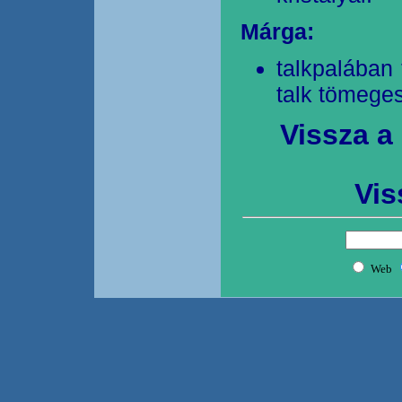
Márga:
talkpalában 
talk tömeges
Vissza a
Vis