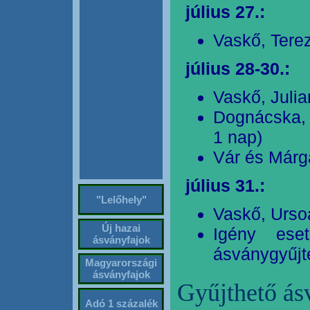
július 27.:
Vaskő, Tere
július 28-30.:
Vaskő, Julia
Dognácska, 
1 nap)
Vár és Márga
július 31.:
"Lelőhely"
Vaskő, Ursoa
Új hazai
Igény ese
ásványfajok
ásványgyűjt
Magyarországi
ásványfajok
Gyűjthető ás
Adó 1 százalék