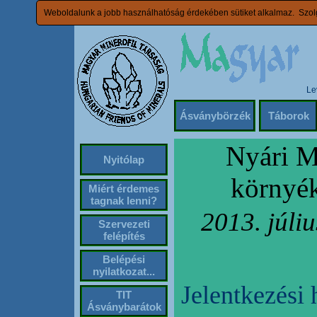
Weboldalunk a jobb használhatóság érdekében sütiket alkalmaz. Szolg
Le
Ásványbörzék
Táborok
Nyári M
Nyitólap
környék
Miért érdemes
tagnak lenni?
2013. júliu
Szervezeti
felépítés
Belépési
nyilatkozat...
Jelentkezési 
TIT
Ásványbarátok