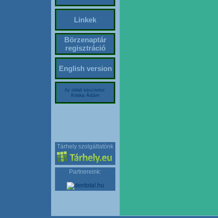
Linkek
Börzenaptár
regisztráció
English version
Az oldalt készítette:
Kriska Ádám
Tárhely szolgáltatónk
Partnereink: