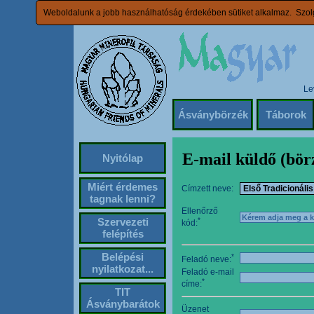
Weboldalunk a jobb használhatóság érdekében sütiket alkalmaz. Szolg
Le
Ásványbörzék
Táborok
E-mail küldő (bö
Nyitólap
Miért érdemes
Címzett neve:
tagnak lenni?
Ellenőrző
Szervezeti
*
kód:
felépítés
Belépési
*
Feladó neve:
nyilatkozat...
Feladó e-mail
*
címe:
TIT
Ásványbarátok
Üzenet