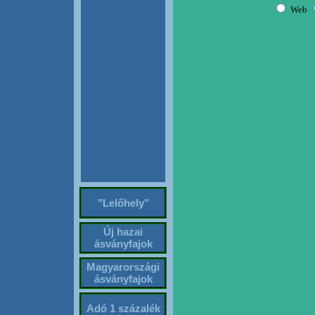
"Lelőhely"
Új hazai
ásványfajok
Magyarországi
ásványfajok
Adó 1 százalék