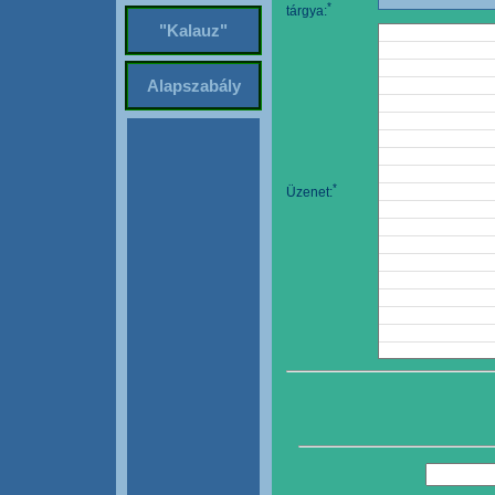
*
tárgya:
"Kalauz"
Alapszabály
*
Üzenet: