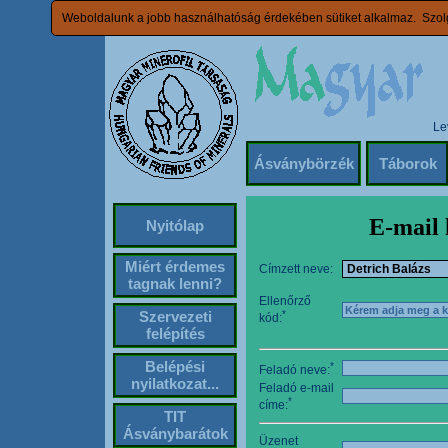
Weboldalunk a jobb használhatóság érdekében sütiket alkalmaz. Szolg
Le
Ásványbörzék
Táborok
E-mail 
Nyitólap
Miért érdemes
Címzett neve:
tagnak lenni?
Ellenőrző
Szervezeti
*
kód:
felépítés
Belépési
*
Feladó neve:
nyilatkozat...
Feladó e-mail
*
címe:
TIT
Ásványbarátok
Üzenet