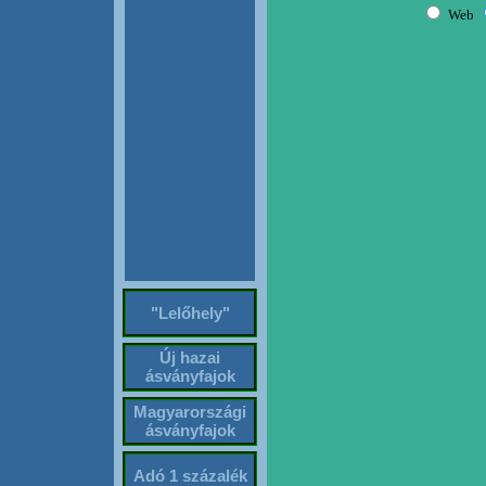
"Lelőhely"
Új hazai
ásványfajok
Magyarországi
ásványfajok
Adó 1 százalék