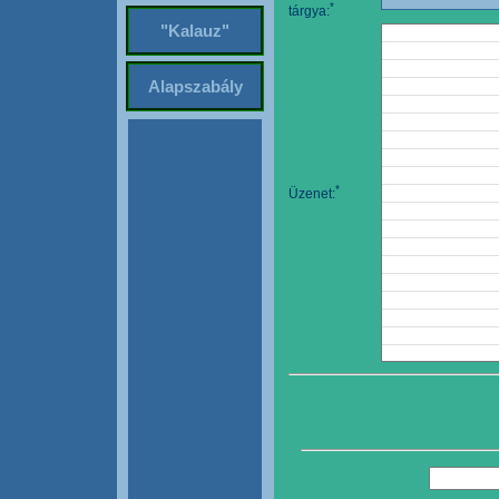
*
tárgya:
"Kalauz"
Alapszabály
*
Üzenet: