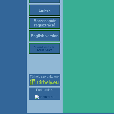
Linkek
Börzenaptár
regisztráció
English version
Az oldalt készítette:
Kriska Ádám
Tárhely szolgáltatónk
Partnereink: