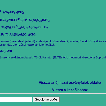
2+
)
Si
AlO
(OH)
5
7
22
2
2+
3+
 NaCa
(Mg, Fe
)
Fe
Si
Al
O
(OH)
2
4
6
2
22
2
2+
 Ca
(Mg, Fe
)
Al(Si
Al)O
(OH, F)
2
4
7
22
2
2+
, Fe
)
Al
(Si
Al
)O
(OH)
3
2
6
2
22
2
 eocé
n (mészalkáli jellegű) andezitjeink kőzetalkotói, Komló, Recsk környékén 
szondás elemzései igazolták jelenlétüket.
iO
)
(OH)
4
3
ű szemcsékként mutatta ki Török Kálmán (ELTE) több metamorf kőzetből a Sopron
Vissza az új hazai ásványfajok oldalra
Vissza a kezdőlaphoz