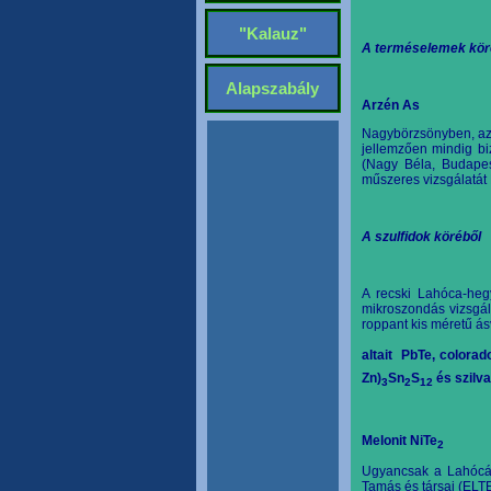
"Kalauz"
A terméselemek kör
Alapszabály
Arzén As
Nagybörzsönyben, az 
jellemzően mindig b
(Nagy Béla, Budapes
műszeres vizsgálatát
A szulfidok köréből
A recski Lahóca-heg
mikroszondás vizsgála
roppant kis méretű á
altait
PbTe, colorad
Zn)
Sn
S
és szilva
3
2
12
Melonit NiTe
2
Ugyancsak a Lahócár
Tamás és társai (ELT