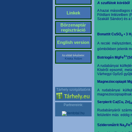
A szulfátok köréből
A hazai másodlagos s
Linkek
Földtani Intézetben (
Szakáll Sándor) és a
Börzenaptár
regisztráció
Bonattit CuSO
•
3 H
4
English version
A recski mélyszinten
gömbökben jelenik meg
Az oldalt készítette:
3+
Botriogén MgFe
(S
Kriska Ádám
A rudabányai külfejt
Kísérői epsomit, mela
Várhegyi Győző gyűjt
Magneziocopiapit M
Tárhely szolgáltatónk
A rudabányai külfej
magneziocopiapitnak 
Serpierit Ca(Cu, Zn)
4
Partnereink:
Rudabányáról szárma
felületén más
eddig 
3
Szideronátrit Na
Fe
2