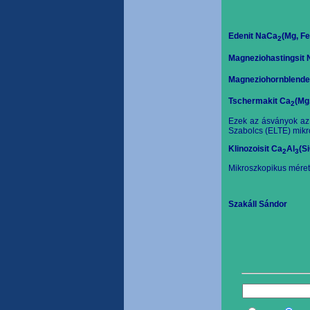
Edenit NaCa
(Mg, Fe
2
Magneziohastingsit
Magneziohornblende
Tschermakit Ca
(Mg
2
Ezek az ásványok az
Szabolcs (ELTE) mikro
Klinozoisit Ca
Al
(S
2
3
Mikroszkopikus méret
Szakáll Sándor