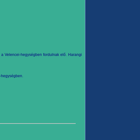
és a Velencei-hegységben fordulnak elő. Harangi
i-hegységben.