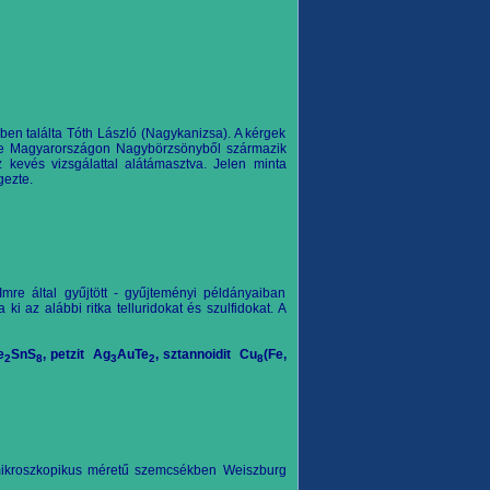
en találta Tóth László (Nagykanizsa). A kérgek
ése Magyarországon Nagybörzsönyből származik
z kevés vizsgálattal alátámasztva. Jelen minta
gezte.
re által gyűjtött - gyűjteményi példányaiban
 az alábbi ritka telluridokat és szulfidokat. A
e
SnS
, petzit
Ag
AuTe
, sztannoidit
Cu
(Fe,
2
8
3
2
8
 mikroszkopikus méretű szemcsékben Weiszburg