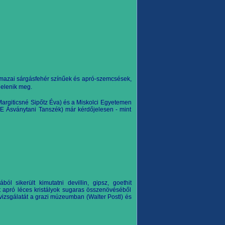
halmazai sárgásfehér színűek és apró-szemcsések,
 jelenik meg.
Margiticsné Sipőtz Éva) és a Miskolci Egyetemen
TE Ásványtani Tanszék) már kérdőjelesen - mint
ól sikerült kimutatni devillin, gipsz, goethit
 apró léces kristályok sugaras összenövéséből
vizsgálatát a grazi múzeumban (Walter Postl) és