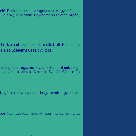
 elő. Ezek műszeres vizsgálatát a Magyar Állami
ik Béláné), a Miskolci Egyetemen (Ková
cs Árpád,
ó dypingit és eriokalkit mellett 50-100  m-es
Béla és Szebényi Géza gyűjtötte.
ásodlagos kéregszerű kiválásokban jelenik meg.
 copiapitból állnak. A mintát Szakáll Sándor és
vizsgálata bizonyította, hogy azok egy része
ös halmazokban jelenik meg mállott tennantit