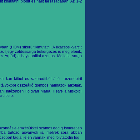
 kimutatni blödit és halit társaságában. Az 1-2
ban (HOM) sikerült kimutatni. A likacsos kvarcit
özött egy
z
öldessárga bekérgezés is megjelenik,
s Árpád) a bayldonittal azonos. Mellette sárga
ka kan kitból és szkoroditból álló
arzenopirit
istályokból összeálló gömbös halmazok alkotják.
i Intézetben Földvári Mária, illetve a Miskolci
ült elő.
roszondás elemzésükkel számos eddig ismeretlen
rtba tartozó ásványok is, melyek sora abban
oport tagjai j
elen vannak
még folytatódni fog.