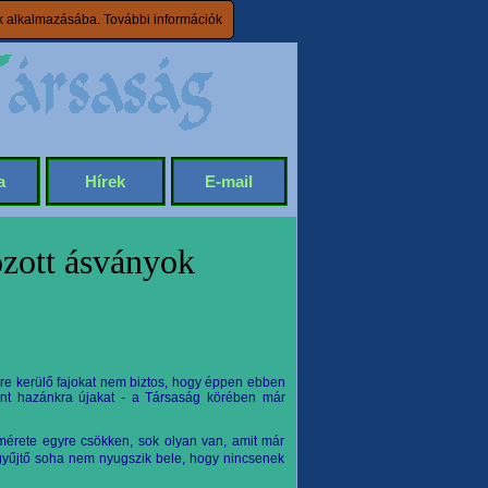
ik alkalmazásába.
További információk
a
Hírek
E-mail
zott ásványok
sre kerülő fajokat nem biztos, hogy éppen ebben
int hazánkra
újakat - a Társaság körében már
 mérete egyre csökken, sok olyan van, amit már
gyűjtő soha nem nyugszik bele, hogy nincsenek