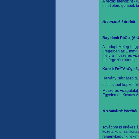
A recski mélyszint -70
mm-t elérő gömbök tű
Arzenátok köréből
Bayldonit PbCu
(As
3
A nadapi Meleg-hegyen
üregeiben az 1 mm-t 
mely a műszeres vizs
bekérgezésekként plu
3+
Kankit Fe
AsO
•
3,
4
Halvány sárgászöld, 
mállásából képződöt
Műszeres vizsgálatát
Egyetemen Kovács Á
A szilikátok köréből
Továbbra is értékes 
kőzetalkotó sziliká
reménykedünk
tekint