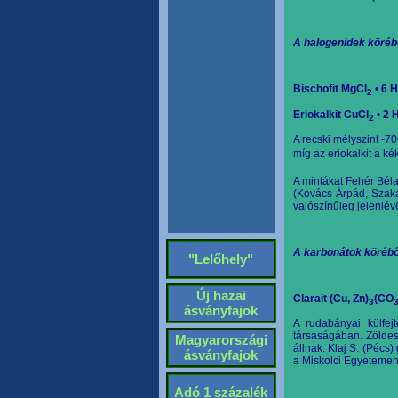
A halogenidek köréb
Bischofit MgCl
•
6 H
2
Eriokalkit CuCl
•
2 
2
A recski mélyszint -7
míg az eriokalkit a ké
A mintákat Fehér Béla
(Kovács Árpád, Szaká
valószínűleg jelenlévő
A karbonátok körébő
"Lelőhely"
Új hazai
Clarait (Cu, Zn)
(CO
3
ásványfajok
A rudabányai külfej
társaságában. Zöldes
Magyarországi
állnak. Klaj
S. (Pécs)
ásványfajok
a Miskolci Egyetemen
Adó 1 százalék