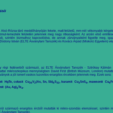
éből
Alsó-Rózsa-táró meddőhányóján fekete, matt felületű, mm-nél vékonyabb kérgekb
izmut-lemezkék felületén jelennek meg nagy ritkaságként. Az arzén első említ
t), szintén bizmuthoz kapcsolódva, de annak zárványaiként
figyelte meg, iga
 Dódony István (ELTE Ásványtani Tanszék) és Kovács Árpád (Miskolci Egyetem) vé
y régi fejtéseiből származó, az ELTE Ásványtani Tanszék - Sztrókay Kálmán Im
ttal mikroszkopikus mennyiségben David First (British Múzeum, London) mutatta ki
sványok
a jól ismert vaskos luzonitos-enargitos ércekben jelennek meg. Ezek sora:
oit
HgTe, colusit
Cu
V
(As, Sn, Sb)
S
, kuramit
Cu
SnS
, mawsonit
Cu
F
26
2
6
32
3
4
6
nit
(Au, Ag)
Te
.
2
4
ól származó enargitos ércből mutatták ki mikro-szondás elemzéssel, szintén
E Ásványtani Tanszék).