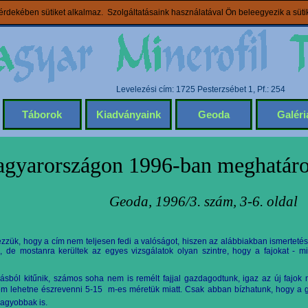
rdekében sütiket alkalmaz. Szolgáltatásaink használatával Ön beleegyezik a süt
Levelezési cím: 1725 Pesterzsébet 1, Pf.: 254
Táborok
Kiadványaink
Geoda
Galéri
gyarországon 1996-ban meghatáro
Geoda, 1996/3. szám, 3-6. oldal
yezzük, hogy a cím nem teljesen fedi a valóságot, hiszen az alábbiakban ismerteté
, de mostanra kerültek az egyes vizsgálatok olyan szintre, hogy a fajokat - m
lásból kitűnik, számos soha nem is remélt fajjal gazdagodtunk, igaz az új fajok
m lehetne észrevenni 5-15  m-es méretük miatt. Csak abban bízhatunk, hogy a 
agyobbak is.