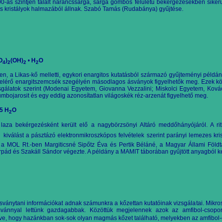
0-as szintjén talá
lt narancssárga, sárga gömbös felületű bekérgezésekben sikerült
s kristályok halmazából állnak. Szabó Tamás (Rudabánya) gyűjtése.
O
)
(OH)
•
H
O
4
2
2
2
, a Likas-kő melletti, egykori enargitos kutatásból származó gyűjteményi példány
elérő enargitszemcsék szegélyén másodlagos ásványok figyelhetők meg. Ezek k
gálatok szerint (Modenai Egyetem, Giovanna Vezzalini; Miskolci Egyetem, Kovác
mbojarosit és egy eddig azonosítatlan világoskék réz-a
r
zenát figyelhető meg.
5 H
O
2
laza bekérgezésként került elő a nagybörzsönyi Altáró meddőhányójáról. A rit
t
kiválást a pásztázó elektronmikroszkóp
os felvételek szerint parányi lemezes kr
 a MOL Rt.-ben Margiticsné Sipőtz Éva és Pertik Béláné, a Magyar Állami Földtan
rp
á
d és Szakáll Sándor végezte. A példány a MAMIT táborában gyűjtött anyagból ker
ásványtani információkat adnak számunkra a kőzettan kutatóinak vizsgálatai. Mik
tásvánnyal lettünk gazdagabbak. Közöttük megjelennek azok az amfibol-csopo
ve, hogy hazánkban sok-sok olyan magmás kőzet található, melyekben az amfibol-cs