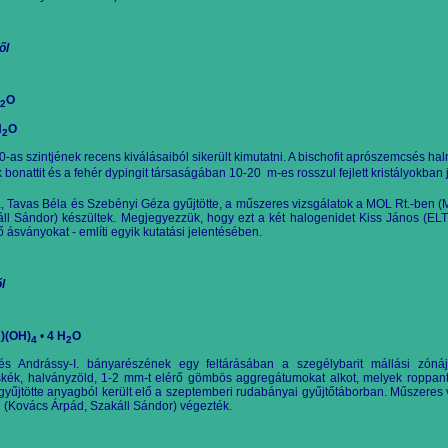
ől
O
2
H
O
2
00-as szintjének recens kiválásaiból sikerült kimutatni. A bischofit aprószemcsés 
k bonattit és a fehér dypingit társaságában 10-20  m-es
rosszul fejlett kristályokban
, Tavas Béla és Szebényi Géza gyűjtötte, a műszeres vizsgálatok a MOL Rt.-ben (
ll Sándor) készültek. Megjegyezzük, hogy ezt a két halogenidet Kiss János (EL
 ásványokat - említi egyik kutatási jelentésében.
l
)(OH)
•
4 H
O
3
4
2
tés Andrássy-I. bányaré
szének egy feltárásában a szegélybarit mállási zónájáb
kék, halványzöld, 1-2 mm-t elérő gömbös aggregátumokat alkot, melyek roppant
 gyűjtötte anyagból került elő a szeptemberi rudabányai gyűjtőtáborban. Műszeres 
 (Kovács Árpád, Szakáll Sándor) végezték.