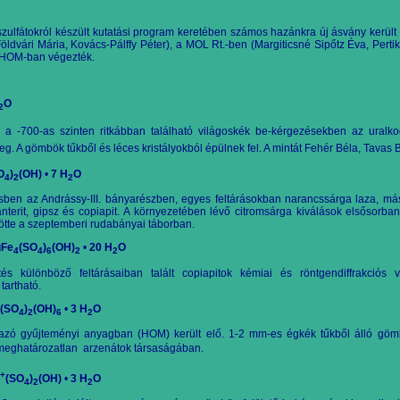
zulfátokról
készült kutatási program keretében számos hazánkra új ásvány került
Földvári Mária, Kovács-Pálffy Péter), a MOL Rt.-ben (Margiticsné Sipőtz Éva, Pert
 HOM-ban végezték.
O
2
, a -700-as szinten ritkábban található világoskék be-kérgezésekben az uralkod
. A gömbök tűkből és léces kristályokból épülnek fel. A mintát Fehér Béla, Tavas 
O
)
(OH)
•
7 H
O
4
2
2
ésben az Andrássy-III. bányarészben, egyes feltárásokban narancssárga laza, m
nterit, gipsz és copiapit. A környezetében lévő citromsárga kiválások elsősorban
ötte a szeptemberi rudabányai táborban.
gFe
(SO
)
(OH)
•
20 H
O
4
4
6
2
2
tés különböző feltárásaiban talált copiapitok kémiai és röntgendiffrakciós 
tartható.
(SO
)
(OH)
•
3 H
O
4
2
6
2
zó gyűjteményi anyagban (HOM) került elő. 1-2 mm-es égkék tűkből álló gömb
meghatározatlan
arzenátok társaságában.
+
(SO
)
(OH)
•
3 H
O
4
2
2