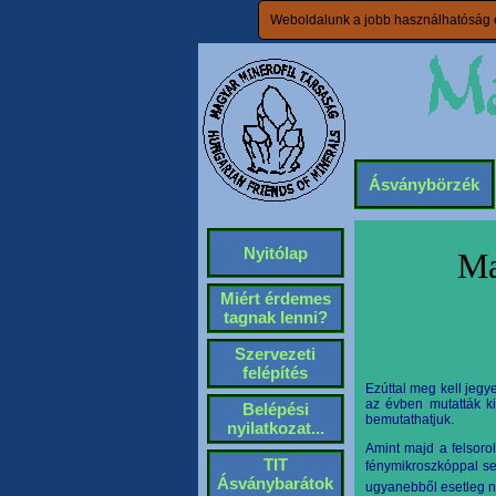
Weboldalunk a jobb használhatóság é
Ásványbörzék
Nyitólap
Ma
Miért érdemes
tagnak lenni?
Szervezeti
felépítés
Ezú
ttal meg kell jeg
az évben mutatták ki
Belépési
bemutathatjuk.
nyilatkozat...
Amint majd a felsoro
TIT
fénymikroszkóppal se
Ásványbarátok
ugyanebből esetleg n