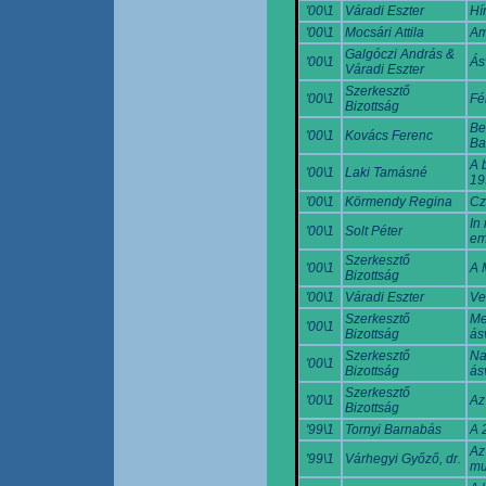
'00\1
Váradi Eszter
Hí
'00\1
Mocsári Attila
Am
Galgóczi András &
'00\1
Ás
Váradi Eszter
Szerkesztő
'00\1
Fé
Bizottság
Be
'00\1
Kovács Ferenc
Ba
A 
'00\1
Laki Tamásné
19
'00\1
Körmendy Regina
Cz
In
'00\1
Solt Péter
em
Szerkesztő
'00\1
A 
Bizottság
'00\1
Váradi Eszter
Ve
Szerkesztő
Me
'00\1
Bizottság
ás
Szerkesztő
Na
'00\1
Bizottság
ás
Szerkesztő
'00\1
Az
Bizottság
'99\1
Tornyi Barnabás
A 
Az
'99\1
Várhegyi Győző, dr.
mu