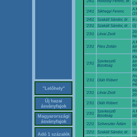
'24\1
Hollóssy Ferenc, dr.
Cs
A 
'24\1
Síkhegyi Ferenc
(1
'24\1
Szakáll Sándor, dr.
In
'23\1
Szakáll Sándor, dr.
Új
20
'23\1
Lévai Zsolt
he
A 
'23\1
Fitos Zoltán
ás
ré
Ki
Szerkesztő
ás
'23\1
Bizottság
MA
Ki
Ar
'23\1
Oláh Róbert
Ag
mé
"Lelőhely"
Ma
'23\1
Lévai Zsolt
20
Új hazai
In
'23\1
Oláh Róbert
Bú
ásványfajok
Szerkesztő
A 
'23\1
Bizottság
tá
Magyarországi
ásványfajok
'22\1
Szilveszter Ádám
Új
'22\1
Szakáll Sándor, dr.
Új
Adó 1 százalék