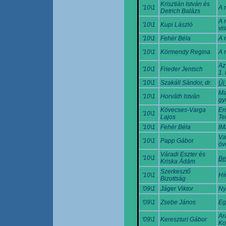
Krisztián István és
'10\1
A 
Detrich Balázs
A 
'10\1
Kupi László
vi
'10\1
Fehér Béla
A 
'10\1
Körmendy Regina
A 
Az
'10\1
Frieder Jentsch
1. 
'10\1
Szakáll Sándor, dr.
Új
Ma
'10\1
Horváth István
gy
Kövecses-Varga
Er
'10\1
Lajos
Te
'10\1
Fehér Béla
IM
Van
'10\1
Papp Gábor
öv
Váradi Eszter és
'10\1
Be
Kriska Ádám
Szerkesztő
'10\1
Hí
Bizottság
'09\1
Jáger Viktor
Ny
'09\1
Zsebe János
Eg
Ar
'09\1
Kereszturi Gábor
Ko