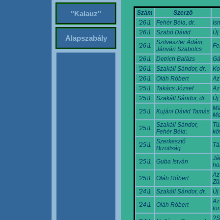
Szám
Szerző
"Kalauz"
'26\1
Fehér Béla, dr.
Is
'26\1
Szabó Dávid
Új
Alapszabály
Szilveszter Ádám,
'26\1
Fe
Jánvári Szabolcs
'26\1
Detrich Balázs
Gá
'26\1
Szakáll Sándor, dr.
Ko
'26\1
Oláh Róbert
Az
'25\1
Takács József
Az
'25\1
Szakáll Sándor, dr.
Új
Ma
'25\1
Kujáni Dávid Tamás
Me
Szakáll Sándor,
Tú
'25\1
Fehér Béla:
köv
Szerkesztő
'25\1
Tá
Bizottság
Já
'25\1
Guba István
ho
Az
'25\1
Oláh Róbert
Zü
'24\1
Szakáll Sándor, dr.
Új
Az
'24\1
Oláh Róbert
tö
?S