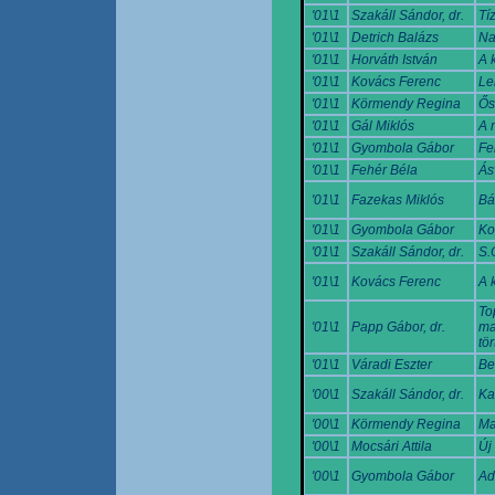
'01\1
Szakáll Sándor, dr.
Tí
'01\1
Detrich Balázs
Na
'01\1
Horváth István
A 
'01\1
Kovács Ferenc
Le
'01\1
Körmendy Regina
Ős
'01\1
Gál Miklós
A 
'01\1
Gyombola Gábor
Fe
'01\1
Fehér Béla
Ás
'01\1
Fazekas Miklós
Bá
'01\1
Gyombola Gábor
Ko
'01\1
Szakáll Sándor, dr.
S.
'01\1
Kovács Ferenc
A 
To
'01\1
Papp Gábor, dr.
ma
tö
'01\1
Váradi Eszter
Be
'00\1
Szakáll Sándor, dr.
Ka
'00\1
Körmendy Regina
Ma
'00\1
Mocsári Attila
Új
'00\1
Gyombola Gábor
Ad