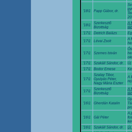
Sv
gy
'18\1
Papp Gábor, dr.
Te
20
Szerkesztő
A 
'18\1
Bizottság
tá
'17\1
Detrich Balázs
Eg
A 
'17\1
Lévai Zsolt
he
Ős
'17\1
Szemes István
he
ok
'17\1
Szakáll Sándor, dr.
Új
'17\1
Bodor Emese
Ke
Szalay Tibor,
A 
'17\1
Gyulyás Péter,
rej
Nagy Mária Eszter
Szerkesztő
A 
'17\1
Bizottság
tá
Gy
'16\1
Gherdán Katalin
Tá
pr
A 
'16\1
Gál Péter
fo
ke
'16\1
Szakáll Sándor, dr.
Új