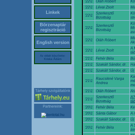
'22\1
Oláh Róbert
Kő
'22\1
Lévai Zsolt
Ma
Linkek
Szerkesztő
Kö
'22\1
Bizottság
st
Kö
Börzenaptár
Szerkesztő
'22\1
Mi
regisztráció
Bizottság
av
Mi
'22\1
Oláh Róbert
English version
Ak
A 
'22\1
Lévai Zsolt
tá
Az oldalt készítette:
'21\1
Fehér Béla
Bú
Kriska Ádám
'21\1
Szakáll Sándor, dr.
Ha
'21\1
Szakáll Sándor, dr.
Új
Ka
Raucsikné Varga
'21\1
mé
Andrea
me
Tárhely szolgáltatónk
'21\1
Oláh Róbert
Ar
Szerkesztő
A?
'21\1
Bizottság
tá
Partnereink:
'20\1
Fehér Béla
Ke
'20\1
Sánta Gábor
A 
'20\1
Szakáll Sándor, dr.
Új
A 
'20\1
Fehér Béla
ás