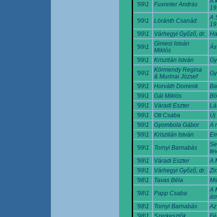
A 
'99\1
Fuxreiter András
19
A 
'99\1
Lóránth Csanád
19
'99\1
Várhegyi Győző, dr.
Ha
Gimesi István
'99\1
Ás
Miklós
'99\1
Krisztián István
Gy
Körmendy Regina
'99\1
Gy
& Murinai József
'99\1
Horváth Dominik
Ba
'99\1
Gál Miklós
Bö
'99\1
Váradi Eszter
Lá
'99\1
Ott Csaba
Új 
'99\1
Gyombola Gábor
A 
'99\1
Krisztián István
Em
Se
'99\1
Tornyi Barnabás
te
'99\1
Váradi Eszter
A 
'99\1
Várhegyi Győző, dr.
Zi
'98\1
Tavas Béla
Mi
A 
'98\1
Papp Csaba
ás
'98\1
Tornyi Barnabás
Az
'98\1
Szerkesztők
Fé