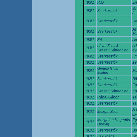
'93\1
R.G.
En
Sz
'93\1
Szerkesztők
ás
'93\1
Szerkesztők
Ha
Ás
'93\1
Szerkesztők
Ma
'93\1
F.A.
Ap
Lévai Zsolt &
A 
'93\1
Szakáll Sándor, dr.
gy
'93\1
Szerkesztők
Fri
'92\1
Szerkesztők
19
Gimesi István
'92\1
Mi
Miklós
'92\1
Szerkesztők
Bö
'92\1
Szerkesztők
Eg
'91\1
Szakáll Sándor, dr.
Kö
'91\1
Rábai Gábor
Tá
'91\1
Szerkesztők
Tá
A 
'91\1
Mozgai Zsolt
gy
Mozgainé Hegedűs
Eg
'91\1
Hedvig
má
'91\1
Szerkesztők
Bö
'91\1
Laki Mária
Sz