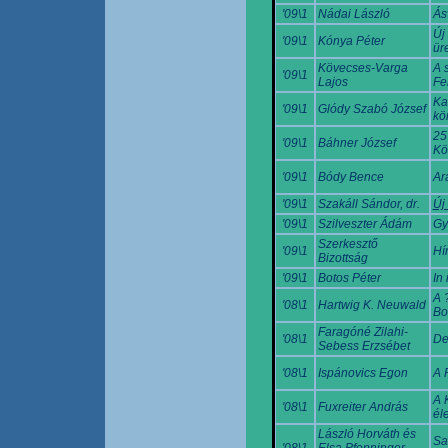
'09\1
Nádai László
Ás
Új
'09\1
Kónya Péter
ür
Kövecses-Varga
A 
'09\1
Lajos
Fe
Ka
'09\1
Glódy Szabó József
kö
25
'09\1
Báhner József
Kö
'09\1
Bódy Bence
Ar
'09\1
Szakáll Sándor, dr.
Új
'09\1
Szilveszter Ádám
Gy
Szerkesztő
'09\1
Hí
Bizottság
'09\1
Botos Péter
In
A 
'08\1
Hartwig K. Neuwald
Bo
Faragóné Zilahi-
'08\1
De
Sebess Erzsébet
'08\1
Ispánovics Egon
A 
A 
'08\1
Fuxreiter András
éle
László Horváth és
Sa
'08\1
Elsa Pfenninger-