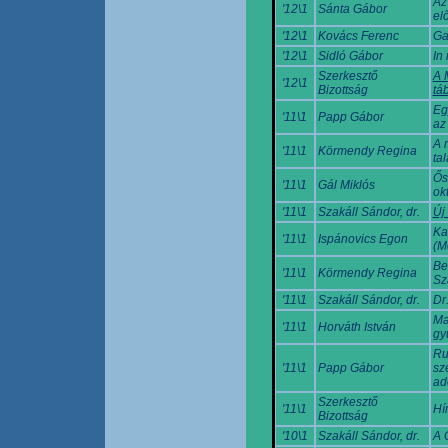
Az
'12\1
Sánta Gábor
el
'12\1
Kovács Ferenc
Ga
'12\1
Sidló Gábor
In
Szerkesztő
A 
'12\1
Bizottság
tá
Eg
'11\1
Papp Gábor
az
A 
'11\1
Körmendy Regina
ta
Ős
'11\1
Gál Miklós
ok
'11\1
Szakáll Sándor, dr.
Új
Ka
'11\1
Ispánovics Egon
(M
Be
'11\1
Körmendy Regina
Sz
'11\1
Szakáll Sándor, dr.
Dr
Ma
'11\1
Horváth István
gy
Ru
'11\1
Papp Gábor
sz
ad
Szerkesztő
'11\1
Hí
Bizottság
'10\1
Szakáll Sándor, dr.
A 