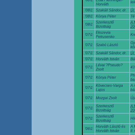
le
Horváth
'08\1
Szakáll Sándor, dr.
Új
'08\1
Kónya Péter
Té
Szerkesztő
A 
'08\1
Bizottság
20
Ekszevia
'07\1
Kr
Petrusenko
Gy
'07\1
Szabó László
kô
'07\1
Szakáll Sándor, dr.
Új
'07\1
Horváth István
Bá
Lévai ?Pseudo?
'07\1
43
Zsolt
Phi
'07\1
Kónya Péter
ba
Kövecses-Varga
A 
'07\1
Lajos
bá
'07\1
Mozgai Zsolt
Új
Szerkesztő
A 
'07\1
Bizottság
20
Szerkesztő
'07\1
Hí
Bizottság
Horváth László és
A 
'06\1
Horváth István
II.