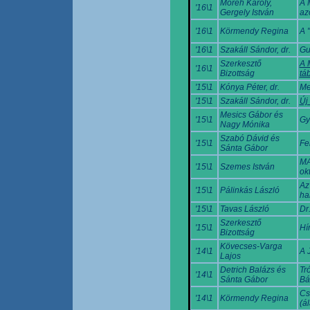
Móréh Károly,
A 
'16\1
Gergely István
az
'16\1
Körmendy Regina
A 
'16\1
Szakáll Sándor, dr.
Gu
Szerkesztő
A 
'16\1
Bizottság
tá
'15\1
Kónya Péter, dr.
Me
'15\1
Szakáll Sándor, dr.
Új
Mesics Gábor és
'15\1
Gy
Nagy Mónika
Szabó Dávid és
'15\1
Fe
Sánta Gábor
MA
'15\1
Szemes István
ok
Az
'15\1
Pálinkás László
ha
'15\1
Tavas László
Dr
Szerkesztő
'15\1
Hí
Bizottság
Kövecses-Varga
'14\1
A 
Lajos
Detrich Balázs és
Tr
'14\1
Sánta Gábor
Bá
Cs
'14\1
Körmendy Regina
(á