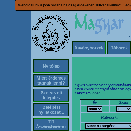
Weboldalunk a jobb használhatóság érdekében sütiket alkalmaz. Szolg
Le
Ásványbörzék
Táborok
Nyitólap
Miért érdemes
tagnak lenni?
Egyes cikkek acrobat pdf formátum
Ezen cikkek megnyitásához az ingy
Szervezeti
Letölthető
innen.
felépítés
Év
Szám
Belépési
nyilatkozat...
Kategória
TIT
Ásványbarátok