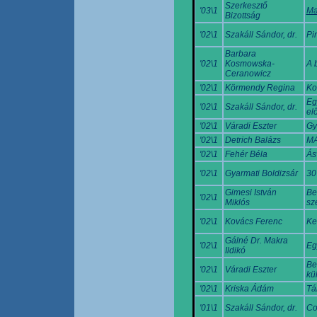
Szerkesztő
'03\1
Ma
Bizottság
'02\1
Szakáll Sándor, dr.
Pi
Barbara
'02\1
Kosmowska-
A 
Ceranowicz
'02\1
Körmendy Regina
Ko
Eg
'02\1
Szakáll Sándor, dr.
el
'02\1
Váradi Eszter
Gy
'02\1
Detrich Balázs
MA
'02\1
Fehér Béla
Ás
'02\1
Gyarmati Boldizsár
30
Gimesi István
Be
'02\1
Miklós
sz
'02\1
Kovács Ferenc
Ke
Gálné Dr. Makra
'02\1
Eg
Ildikó
Be
'02\1
Váradi Eszter
kü
'02\1
Kriska Ádám
Tá
'01\1
Szakáll Sándor, dr.
Co