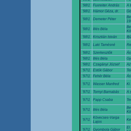
'98\1
Fuxreiter András
A 
'98\1
Hámor Géza, dr.
Go
Be
'98\1
Demeter Péter
19
Be
'98\1
Illés Béla
Kö
'98\1
Krisztián István
If
'98\1
Laki Tamésné
Re
'98\1
Szerkesztők
Ás
'98\1
Illés Béla
Gy
'98\1
Czagányi József
Az
'97\1
Estók Gábor
Te
'97\1
Fehér Béla
Ás
'97\1
Wasser Manfred
Ki
'97\1
Tornyi Barnabás
A 
'97\1
Papp Csaba
Te
Be
'97\1
Illés Béla
Kö
Kövecses-Varga
'97\1
Ke
Lajos
El
'97\1
Gyombola Gábor