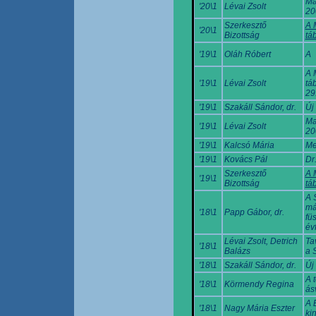
Ma
'20\1
Lévai Zsolt
20
Szerkesztő
A 
'20\1
Bizottság
tá
'19\1
Oláh Róbert
A
A 
'19\1
Lévai Zsolt
tá
29
'19\1
Szakáll Sándor, dr.
Új
Ma
'19\1
Lévai Zsolt
20
'19\1
Kalcsó Mária
Me
'19\1
Kovács Pál
Dr
Szerkesztő
A 
'19\1
Bizottság
tá
A S
má
'18\1
Papp Gábor, dr.
fü
év
Lévai Zsolt, Detrich
Ta
'18\1
Balázs
a 
'18\1
Szakáll Sándor, dr.
Új
A 
'18\1
Körmendy Regina
ás
A 
'18\1
Nagy Mária Eszter
ki