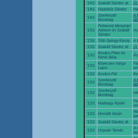
'14\1
Szakáll Sándor, dr.
Új
'14\1
Hadobás Sándor
He
Szerkesztő
A 
'14\1
Bizottság
tá
Pekkerné Menyhárt
'13\1
Adrienn és Szakáll
Ar
Sándor
'13\1
Tóth György Károly
A 
'13\1
Szakáll Sándor, dr.
Új
Kovács Péter és
'13\1
Ás
Fehér Béla:
Kövecses-Varga
Fá
'13\1
Lajos:
em
'13\1
Kovács Pál
Ke
Szerkesztő
A 
'13\1
Bizottság
tá
Szerkesztő
'13\1
Hí
Bizottság
Fe
'12\1
Hadnagy Árpád
vi
Ma
'12\1
Horváth István
gy
'12\1
Szakáll Sándor, dr.
Új
A 
'12\1
Ungvári Tamás
fa