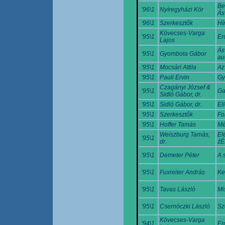
Be
'96\1
Nyíregyházi Kör
Ás
'96\1
Szerkesztők
Hí
Kövecses-Varga
'95\1
Erd
Lajos
Ás
'95\1
Gyombola Gábor
au
'95\1
Mocsári Attila
Az
'95\1
Pauli Ervin
Gy
Czagányi József &
'95\1
Ga
Sidló Gábor, dr.
'95\1
Sidló Gábor, dr.
El
'95\1
Szerkesztők
Fo
'95\1
Hoffer Tamás
Mé
Weiszburg Tamás,
El
'95\1
dr.
źÉ
'95\1
Demeter Péter
A 
'95\1
Fuxreiter András
Ke
'95\1
Tavas László
Mi
'95\1
Csernóczki László
Sz
Kövecses-Varga
'94\1
Er