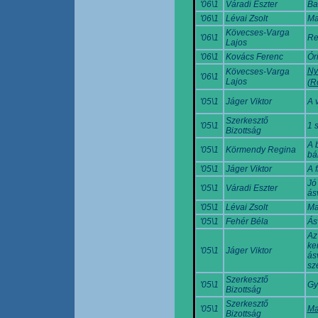
'06\1
Váradi Eszter
Ba
'06\1
Lévai Zsolt
Ma
Kövecses-Varga
'06\1
Re
Lajos
'06\1
Kovács Ferenc
Ór
Ny
Kövecses-Varga
'06\1
Lajos
(R
'05\1
Jáger Viktor
A 
Szerkesztő
'05\1
1 
Bizottság
A 
'05\1
Körmendy Regina
bá
'05\1
Jáger Viktor
A 
Jó
'05\1
Váradi Eszter
ás
'05\1
Lévai Zsolt
Ma
'05\1
Fehér Béla
Ás
Az
ke
'05\1
Jáger Viktor
ás
sz
Szerkesztő
'05\1
Gy
Bizottság
Szerkesztő
'05\1
Ma
Bizottság