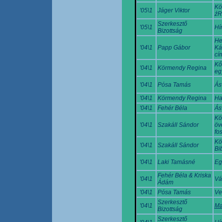
Kö
'05\1
Jáger Viktor
źR
Szerkesztő
'05\1
Hí
Bizottság
He
'04\1
Papp Gábor
Ká
cí
Kő
'04\1
Körmendy Regina
eg
'04\1
Pósa Tamás
Ás
'04\1
Körmendy Regina
Ha
'04\1
Fehér Béla
Ás
Kö
'04\1
Szakáll Sándor
öv
fo
Kö
'04\1
Szakáll Sándor
Bi
'04\1
Laki Tamásné
Eg
Fehér Béla & Kriska
'04\1
Vá
Ádám
'04\1
Pósa Tamás
Ver
Szerkesztő
'04\1
Ma
Bizottság
Szerkesztő