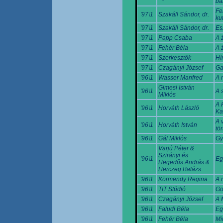
bá
Fe
'97\1
Szakáll Sándor, dr.
ku
'97\1
Szakáll Sándor, dr.
Es
'97\1
Papp Csaba
A 
'97\1
Fehér Béla
A 
'97\1
Szerkesztők
Hí
'97\1
Czagányi József
Ga
'96\1
Wasser Manfred
A 
Gimesi István
'96\1
A 
Miklós
A 
'96\1
Horváth László
Ka
A 
'96\1
Horváth István
tö
'96\1
Gál Miklós
Gy
Varjú Péter &
Szirányi és
'96\1
Eg
Hegedűs András &
Herczeg Balázs
'96\1
Körmendy Regina
A 
'96\1
TIT Stúdió
Go
'96\1
Czagányi József
A 
'96\1
Faludi Béla
Eg
'96\1
Fehér Béla
Min