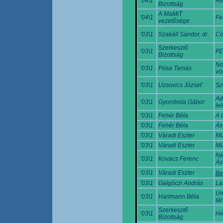
'04\1
Hí
Bizottság
A MaMiT
'04\1
Fe
vezetősége
'03\1
Szakáll Sándor, dr.
Cö
Szerkesztő
'03\1
FE
Bizottság
No
'03\1
Pósa Tamás
vö
'03\1
Uzsovics József
Sz
Ad
'03\1
Gyombola Gábor
lel
'03\1
Fehér Béla
A 
'03\1
Fehér Béla
Ás
'03\1
Váradi Eszter
Mü
'03\1
Váradi Eszter
Mú
Né
'03\1
Kovács Ferenc
Ás
'03\1
Váradi Eszter
Be
'03\1
Galgóczi András
La
Um
'03\1
Hartmann Béla
tá
Szerkesztő
'03\1
Hí
Bizottság