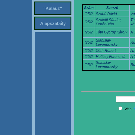
Szám
Szerző
"Kalauz"
'25\2
Szabó Dávid
Vá
Szakáll Sándor,
Tú
'25\2
Alapszabály
Fehér Béla
köv
'25\2
Tóth György Károly
A 
Stanislav
'25\2
Ru
Levendovský
'25\2
Oláh Róbert
Az
'25\2
Hollósy Ferenc, dr.
A 
Stanislav
'25\2
Ru
Levendovský