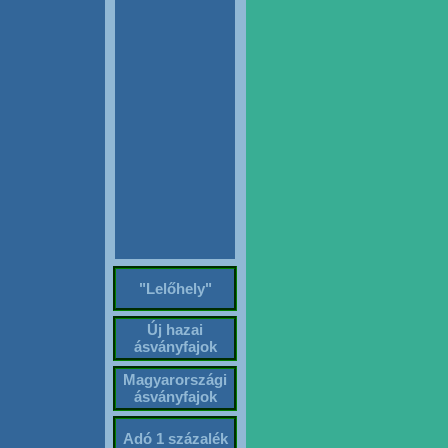
"Lelőhely"
Új hazai
ásványfajok
Magyarországi
ásványfajok
Adó 1 százalék