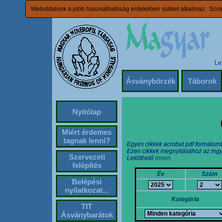
Weboldalunk a jobb használhatóság érdekében sütiket alkalmaz. Szolg
Le
Ásványbörzék
Táborok
Nyitólap
Miért érdemes
tagnak lenni?
Egyes cikkek acrobat pdf formátum
Ezen cikkek megnyitásához az ingy
Szervezeti
Letölthető
innen.
felépítés
Év
Szám
Belépési
nyilatkozat...
Kategória
TIT
Ásványbarátok