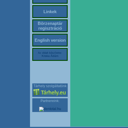
Linkek
Börzenaptár
regisztráció
English version
Az oldalt készítette:
Kriska Ádám
Tárhely szolgáltatónk
Partnereink: