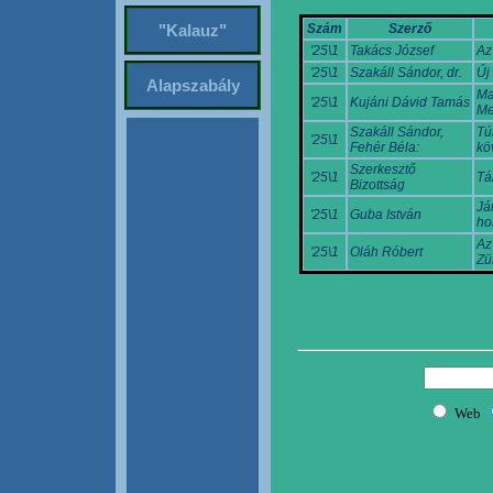
Szám
Szerző
"Kalauz"
'25\1
Takács József
Az
'25\1
Szakáll Sándor, dr.
Új
Alapszabály
Ma
'25\1
Kujáni Dávid Tamás
Me
Szakáll Sándor,
Tú
'25\1
Fehér Béla:
köv
Szerkesztő
'25\1
Tá
Bizottság
Já
'25\1
Guba István
ho
Az
'25\1
Oláh Róbert
Zü