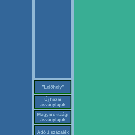
"Lelőhely"
Új hazai
ásványfajok
Magyarországi
ásványfajok
Adó 1 százalék