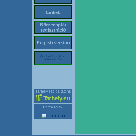
Linkek
Börzenaptár
regisztráció
English version
Az oldalt készítette:
Kriska Ádám
Tárhely szolgáltatónk
Partnereink: