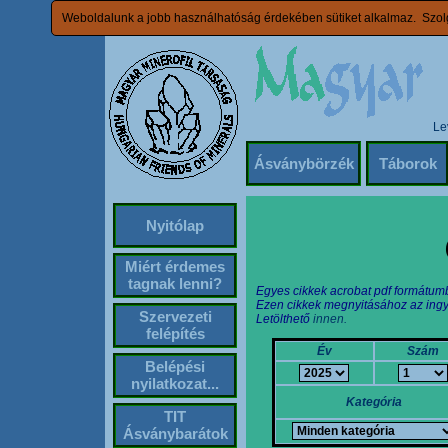
Weboldalunk a jobb használhatóság érdekében sütiket alkalmaz. Szolg
Le
Ásványbörzék
Táborok
Nyitólap
Miért érdemes
tagnak lenni?
Egyes cikkek acrobat pdf formátum
Ezen cikkek megnyitásához az ingy
Szervezeti
Letölthető
innen.
felépítés
Év
Szám
Belépési
nyilatkozat...
Kategória
TIT
Ásványbarátok