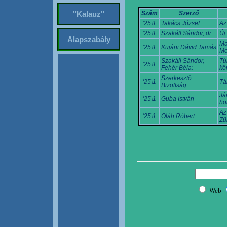
Szám
Szerző
"Kalauz"
'25\1
Takács József
Az
'25\1
Szakáll Sándor, dr.
Új
Alapszabály
Ma
'25\1
Kujáni Dávid Tamás
Me
Szakáll Sándor,
Tú
'25\1
Fehér Béla:
köv
Szerkesztő
'25\1
Tá
Bizottság
Já
'25\1
Guba István
ho
Az
'25\1
Oláh Róbert
Zü