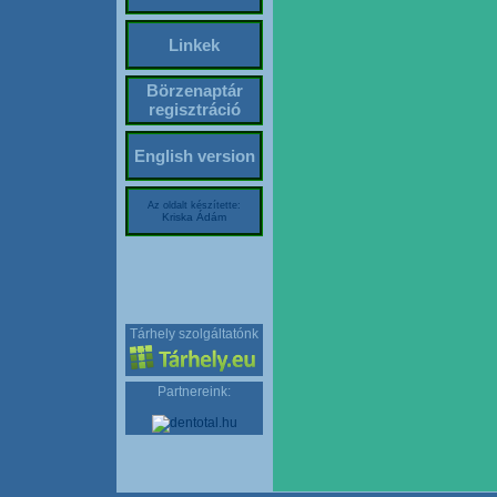
Linkek
Börzenaptár
regisztráció
English version
Az oldalt készítette:
Kriska Ádám
Tárhely szolgáltatónk
Partnereink: