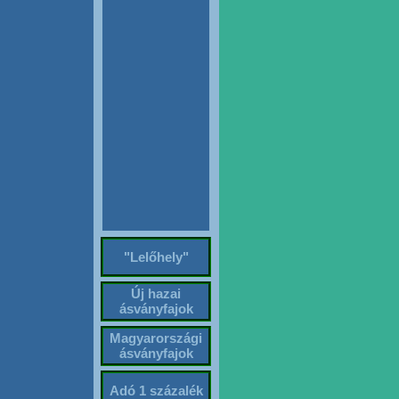
"Lelőhely"
Új hazai
ásványfajok
Magyarországi
ásványfajok
Adó 1 százalék