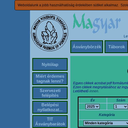
Weboldalunk a jobb használhatóság érdekében sütiket alkalmaz. Szolg
Le
Ásványbörzék
Táborok
Nyitólap
Miért érdemes
tagnak lenni?
Egyes cikkek acrobat pdf formátum
Ezen cikkek megnyitásához az ingy
Szervezeti
Letölthető
innen.
felépítés
Év
Szám
Belépési
nyilatkozat...
Kategória
TIT
Ásványbarátok