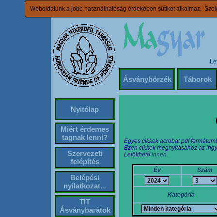
Weboldalunk a jobb használhatóság érdekében sütiket alkalmaz. Szolg
Le
Ásványbörzék
Táborok
Nyitólap
Miért érdemes
tagnak lenni?
Egyes cikkek acrobat pdf formátum
Ezen cikkek megnyitásához az ingy
Szervezeti
Letölthető
innen.
felépítés
Év
Szám
Belépési
nyilatkozat...
Kategória
TIT
Ásványbarátok