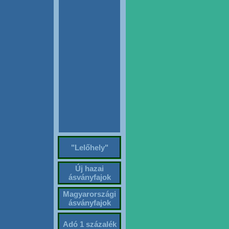
"Lelőhely"
Új hazai
ásványfajok
Magyarországi
ásványfajok
Adó 1 százalék