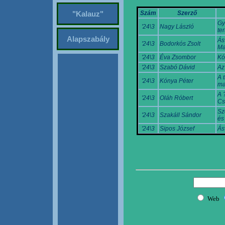
Szám
Szerző
"Kalauz"
Gy
'24\3
Nagy László
te
Alapszabály
Ás
'24\3
Bodorkós Zsolt
Ma
'24\3
Éva Zsombor
Kó
'24\3
Szabó Dávid
Az
A 
'24\3
Kónya Péter
ma
A 
'24\3
Oláh Róbert
Cs
Sz
'24\3
Szakáll Sándor
és
'24\3
Sipos József
Ás