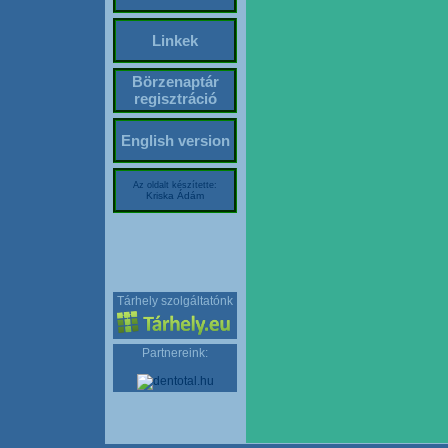
Linkek
Börzenaptár
regisztráció
English version
Az oldalt készítette:
Kriska Ádám
Tárhely szolgáltatónk
Partnereink: