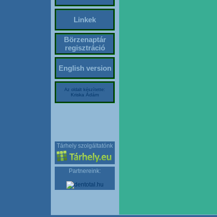
Linkek
Börzenaptár
regisztráció
English version
Az oldalt készítette:
Kriska Ádám
Tárhely szolgáltatónk
Partnereink: