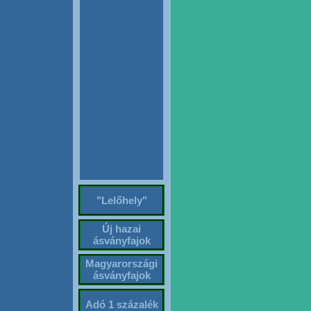
"Lelőhely"
Új hazai
ásványfajok
Magyarországi
ásványfajok
Adó 1 százalék