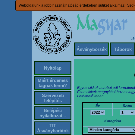
Weboldalunk a jobb használhatóság érdekében sütiket alkalmaz. Szolg
Le
Ásványbörzék
Táborok
Nyitólap
Miért érdemes
tagnak lenni?
Egyes cikkek acrobat pdf formátum
Ezen cikkek megnyitásához az ingy
Szervezeti
Letölthető
innen.
felépítés
Év
Szám
Belépési
nyilatkozat...
Kategória
TIT
Ásványbarátok