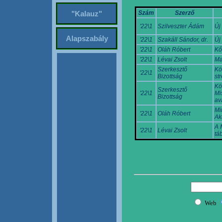
Szám
Szerző
"Kalauz"
'22\1
Szilveszter Ádám
Új
Alapszabály
'22\1
Szakáll Sándor, dr.
Új
'22\1
Oláh Róbert
Kő
'22\1
Lévai Zsolt
Ma
Szerkesztő
Kö
'22\1
Bizottság
st
Kö
Szerkesztő
'22\1
Mi
Bizottság
av
Mi
'22\1
Oláh Róbert
Ak
A 
'22\1
Lévai Zsolt
tá