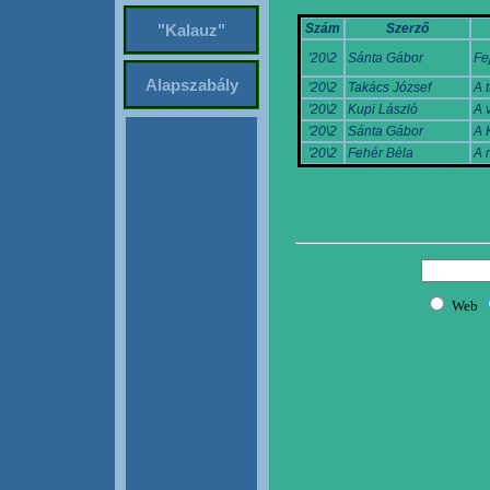
Szám
Szerző
"Kalauz"
'20\2
Sánta Gábor
Fe
Alapszabály
'20\2
Takács József
A 
'20\2
Kupi László
A 
'20\2
Sánta Gábor
A 
'20\2
Fehér Béla
A 