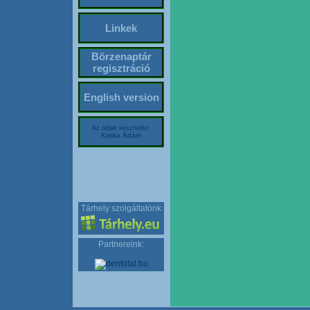
Linkek
Börzenaptár
regisztráció
English version
Az oldalt készítette:
Kriska Ádám
Tárhely szolgáltatónk
Partnereink: