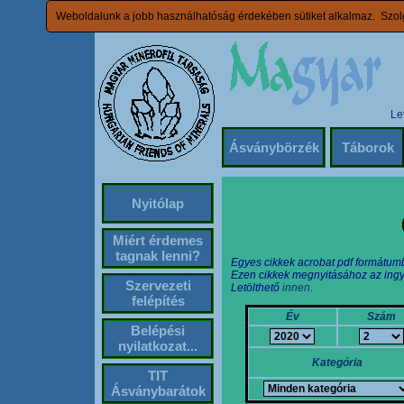
Weboldalunk a jobb használhatóság érdekében sütiket alkalmaz. Szolg
Le
Ásványbörzék
Táborok
Nyitólap
Miért érdemes
tagnak lenni?
Egyes cikkek acrobat pdf formátum
Ezen cikkek megnyitásához az ingy
Szervezeti
Letölthető
innen.
felépítés
Év
Szám
Belépési
nyilatkozat...
Kategória
TIT
Ásványbarátok