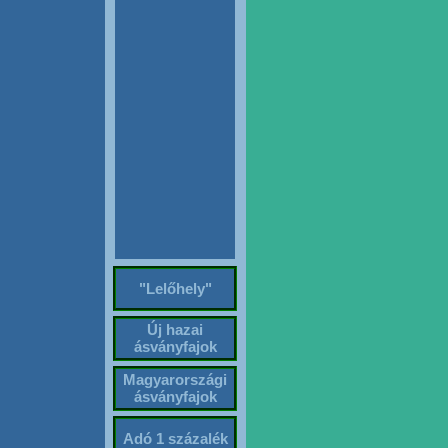
"Lelőhely"
Új hazai
ásványfajok
Magyarországi
ásványfajok
Adó 1 százalék