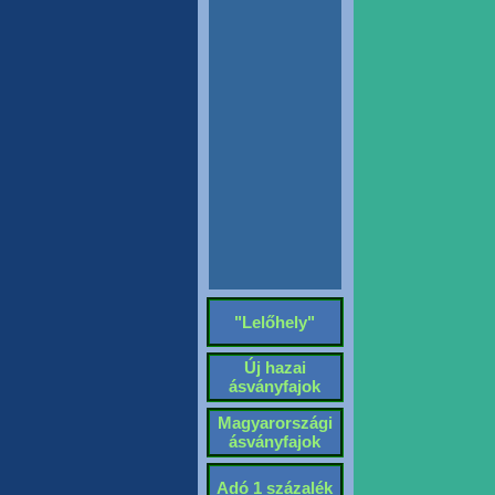
"Lelőhely"
Új hazai
ásványfajok
Magyarországi
ásványfajok
Adó 1 százalék