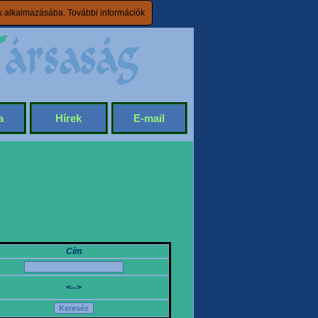
ik alkalmazásába.
További információk
a
Hírek
E-mail
Cím
<-->