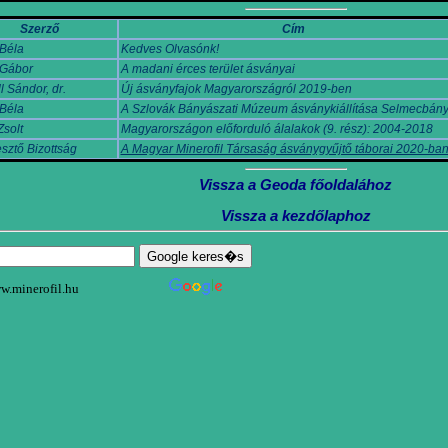
Szerző
Cím
Béla
Kedves Olvasónk!
 Gábor
A madani érces terület ásványai
l Sándor, dr.
Új ásványfajok Magyarországról 2019-ben
Béla
A Szlovák Bányászati Múzeum ásványkiállítása Selmecbán
Zsolt
Magyarországon előforduló álalakok (9. rész): 2004-2018
sztő Bizottság
A Magyar Minerofil Társaság ásványgyűjtő táborai 2020-ba
Vissza a Geoda főoldalához
Vissza a kezdőlaphoz