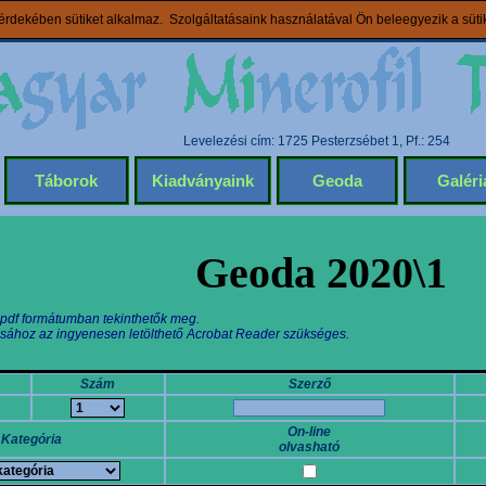
rdekében sütiket alkalmaz. Szolgáltatásaink használatával Ön beleegyezik a süt
Levelezési cím: 1725 Pesterzsébet 1, Pf.: 254
Táborok
Kiadványaink
Geoda
Galéri
Geoda 2020\1
 pdf formátumban tekinthetők meg.
sához az ingyenesen letölthető Acrobat Reader szükséges.
Szám
Szerző
On-line
Kategória
olvasható