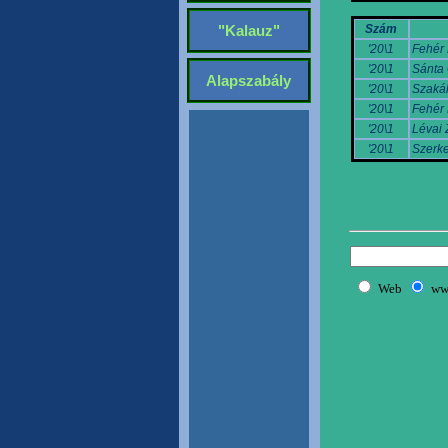
Szám
"Kalauz"
'20\1
Fehér 
'20\1
Sánta
Alapszabály
'20\1
Szakál
'20\1
Fehér 
'20\1
Lévai 
'20\1
Szerke