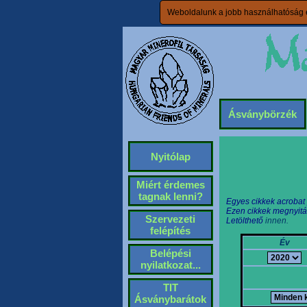
Weboldalunk a jobb használhatóság é
Ásványbörzék
Nyitólap
Miért érdemes
tagnak lenni?
Egyes cikkek acrobat
Ezen cikkek megnyitá
Szervezeti
Letölthető
innen.
felépítés
Év
Belépési
nyilatkozat...
TIT
Ásványbarátok