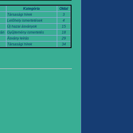
Kategória
Oldal
Társasági hírek
3
Lelőhely ismertetések
4
Új hazai ásványok
15
yán
Gyűjtemény ismertetés
18
Ásvány leírás
29
n
Társasági hírek
34