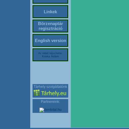
Linkek
Börzenaptár
regisztráció
English version
Az oldalt készítette:
Kriska Ádám
Tárhely szolgáltatónk
Partnereink: