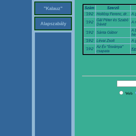
Szám
Szerző
"Kalauz"
'19\2
Hollósy Ferenc, dr.
A 
Gál Péter és Szabó
'19\2
A 
Alapszabály
Dávid
A 
'19\2
Sánta Gábor
he
'19\2
Lévai Zsolt
A g
Az Év "ősványa"
'19\2
Ke
csapata