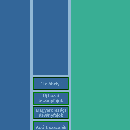
"Lelőhely"
Új hazai
ásványfajok
Magyarországi
ásványfajok
Adó 1 százalék