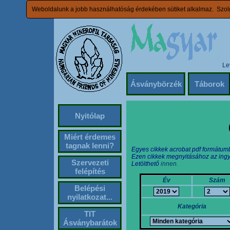
Weboldalunk a jobb használhatóság érdekében sütiket alkalmaz. Szolg
Le
Ásványbörzék
Táborok
Nyitólap
Miért érdemes
tagnak lenni?
Egyes cikkek acrobat pdf formátum
Ezen cikkek megnyitásához az ingy
Szervezeti
Letölthető
innen.
felépítés
Év
Szám
Belépési
nyilatkozat...
Kategória
TIT
Ásványbarátok