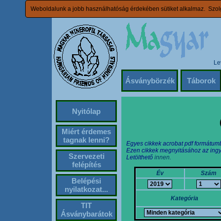
Weboldalunk a jobb használhatóság érdekében sütiket alkalmaz. Szolg
Le
Ásványbörzék
Táborok
Nyitólap
Miért érdemes
tagnak lenni?
Egyes cikkek acrobat pdf formátum
Ezen cikkek megnyitásához az ingy
Szervezeti
Letölthető
innen.
felépítés
Év
Szám
Belépési
nyilatkozat...
Kategória
TIT
Ásványbarátok