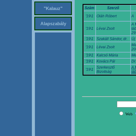
Szám
Szerző
"Kalauz"
'19\1
Oláh Róbert
A
Alapszabály
A 
'19\1
Lévai Zsolt
tá
29
'19\1
Szakáll Sándor, dr.
Új
Ma
'19\1
Lévai Zsolt
20
'19\1
Kalcsó Mária
Me
'19\1
Kovács Pál
Dr
Szerkesztő
A 
'19\1
Bizottság
tá