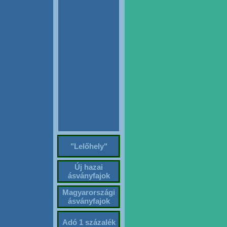
"Lelőhely"
Új hazai
ásványfajok
Magyarországi
ásványfajok
Adó 1 százalék