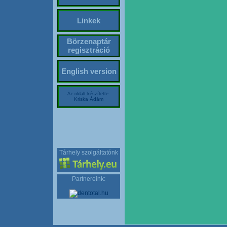
Linkek
Börzenaptár
regisztráció
English version
Az oldalt készítette:
Kriska Ádám
Tárhely szolgáltatónk
Partnereink: