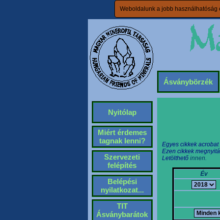
Weboldalunk a jobb használhatóság é
Ásványbörzék
Nyitólap
Miért érdemes
tagnak lenni?
Egyes cikkek acrobat
Ezen cikkek megnyitá
Szervezeti
Letölthető
innen.
felépítés
Év
Belépési
nyilatkozat...
TIT
Ásványbarátok