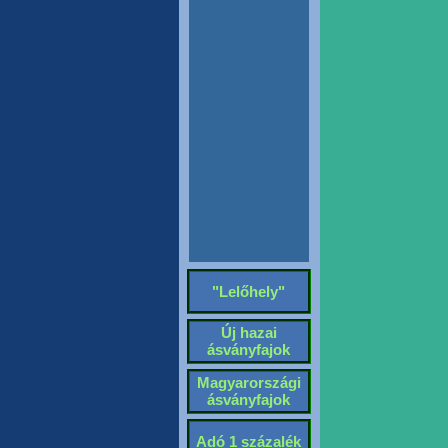
"Lelőhely"
Új hazai
ásványfajok
Magyarországi
ásványfajok
Adó 1 százalék