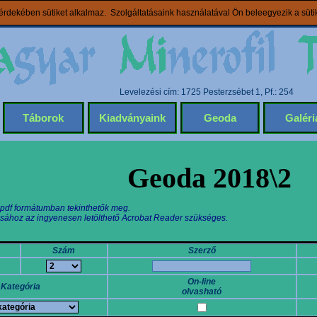
rdekében sütiket alkalmaz. Szolgáltatásaink használatával Ön beleegyezik a süt
Levelezési cím: 1725 Pesterzsébet 1, Pf.: 254
Táborok
Kiadványaink
Geoda
Galéri
Geoda 2018\2
 pdf formátumban tekinthetők meg.
sához az ingyenesen letölthető Acrobat Reader szükséges.
Szám
Szerző
On-line
Kategória
olvasható