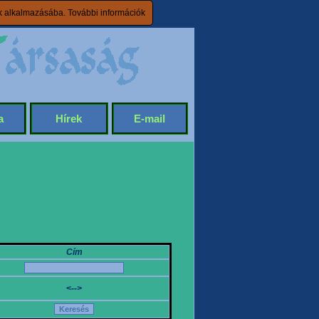
ik alkalmazásába.
További információk
a
Hírek
E-mail
Cím
<-->