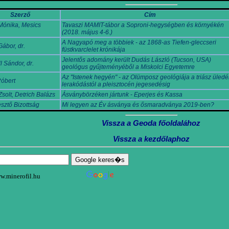
Szerző
Cím
Mónika, Mesics
Tavaszi MAMIT-tábor a Soproni-hegységben és környékén
(2018. május 4-6.)
A Nagyapó meg a többiek - az 1868-as Tiefen-gleccseri
ábor, dr.
füstkvarclelet krónikája
Jelentős adomány került Dudás László (Tucson, USA)
l Sándor, dr.
geológus gyűjteményéből a Miskolci Egyetemre
Az "Istenek hegyén" - az Olümposz geológiája a triász üled
óbert
lerakódástól a pleisztocén jegesedésig
Zsolt, Detrich Balázs
Ásványbörzéken jártunk - Eperjes és Kassa
sztő Bizottság
Mi legyen az Év ásványa és ősmaradványa 2019-ben?
Vissza a Geoda főoldalához
Vissza a kezdőlaphoz