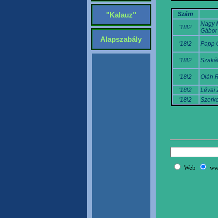
Szám
"Kalauz"
Nagy 
'18\2
Gábor
Alapszabály
'18\2
Papp G
'18\2
Szakál
'18\2
Oláh R
'18\2
Lévai 
'18\2
Szerke