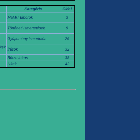
Kategória
Oldal
MaMiT táborok
3
Történeti ismertetések
9
Gyűjtemény ismertetés
26
ékek
Írások
32
Börze leírás
38
Hírek
42