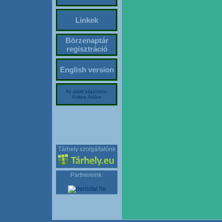
Linkek
Börzenaptár
regisztráció
English version
Az oldalt készítette:
Kriska Ádám
Tárhely szolgáltatónk
Partnereink: