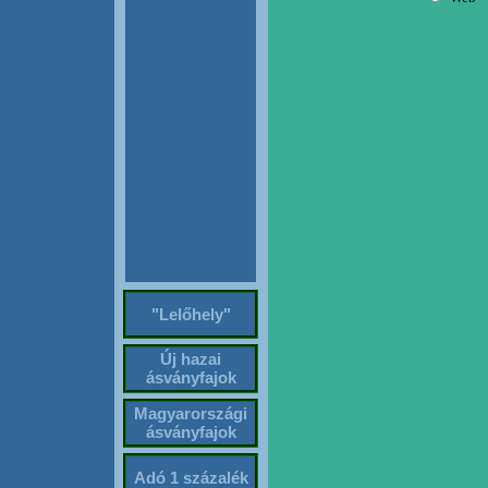
"Lelőhely"
Új hazai
ásványfajok
Magyarországi
ásványfajok
Adó 1 százalék