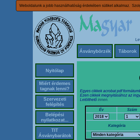
Weboldalunk a jobb használhatóság érdekében sütiket alkalmaz. Szolg
Le
Ásványbörzék
Táborok
Nyitólap
Miért érdemes
tagnak lenni?
Egyes cikkek acrobat pdf formátum
Ezen cikkek megnyitásához az ingy
Szervezeti
Letölthető
innen.
felépítés
Év
Szám
Belépési
nyilatkozat...
Kategória
TIT
Ásványbarátok