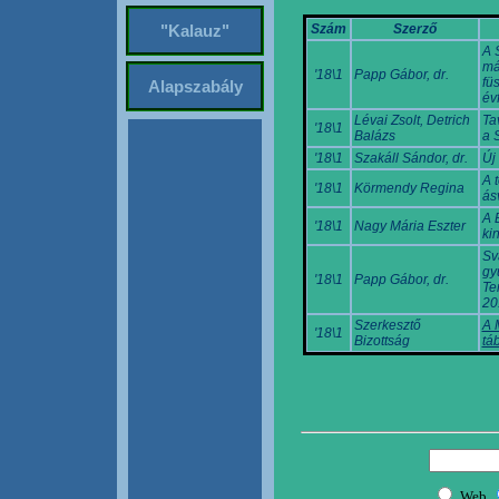
Szám
Szerző
"Kalauz"
A S
má
'18\1
Papp Gábor, dr.
fü
Alapszabály
év
Lévai Zsolt, Detrich
Ta
'18\1
Balázs
a 
'18\1
Szakáll Sándor, dr.
Új
A 
'18\1
Körmendy Regina
ás
A 
'18\1
Nagy Mária Eszter
ki
Sv
gy
'18\1
Papp Gábor, dr.
Te
20
Szerkesztő
A 
'18\1
Bizottság
tá