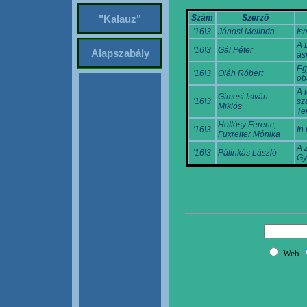
Szám
Szerző
"Kalauz"
'16\3
Jánosi Melinda
Is
A 
'16\3
Gál Péter
Alapszabály
ás
Eg
'16\3
Oláh Róbert
ob
A 
Gimesi István
'16\3
sz
Miklós
Te
Hollósy Ferenc,
'16\3
In
Fuxreiter Mónika
A 
'16\3
Pálinkás László
Gy