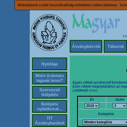
Weboldalunk a jobb használhatóság érdekében sütiket alkalmaz. Szolg
Le
Ásványbörzék
Táborok
Nyitólap
Miért érdemes
tagnak lenni?
Egyes cikkek acrobat pdf formátum
Ezen cikkek megnyitásához az ingy
Szervezeti
Letölthető
innen.
felépítés
Év
Szám
Belépési
nyilatkozat...
Kategória
TIT
Ásványbarátok