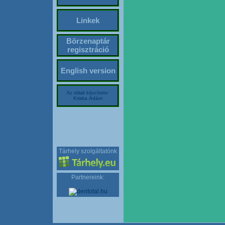
Linkek
Börzenaptár
regisztráció
English version
Az oldalt készítette:
Kriska Ádám
Tárhely szolgáltatónk
Partnereink: