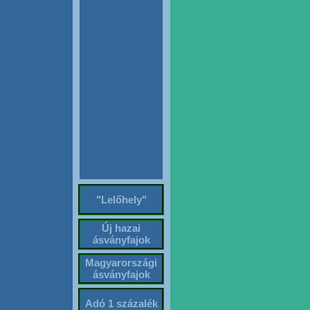
"Lelőhely"
Új hazai
ásványfajok
Magyarországi
ásványfajok
Adó 1 százalék