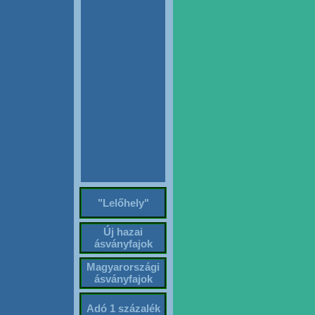
"Lelőhely"
Új hazai
ásványfajok
Magyarországi
ásványfajok
Adó 1 százalék