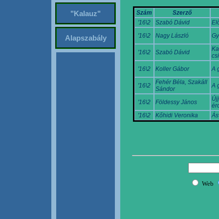
Szám
Szerző
"Kalauz"
'16\2
Szabó Dávid
El
'16\2
Nagy László
Gy
Alapszabály
Kal
'16\2
Szabó Dávid
cs
'16\2
Koller Gábor
A 
Fehér Béla, Szakáll
'16\2
A 
Sándor
Új
'16\2
Földessy János
ér
'16\2
Kőhidi Veronika
Ás