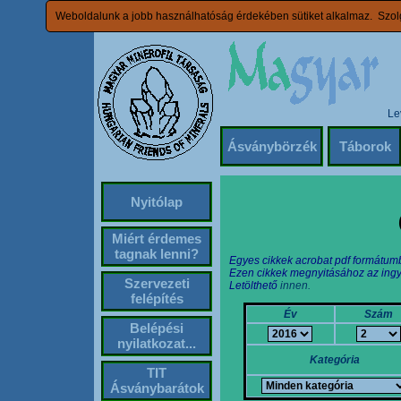
Weboldalunk a jobb használhatóság érdekében sütiket alkalmaz. Szolg
Le
Ásványbörzék
Táborok
Nyitólap
Miért érdemes
tagnak lenni?
Egyes cikkek acrobat pdf formátum
Ezen cikkek megnyitásához az ingy
Szervezeti
Letölthető
innen.
felépítés
Év
Szám
Belépési
nyilatkozat...
Kategória
TIT
Ásványbarátok