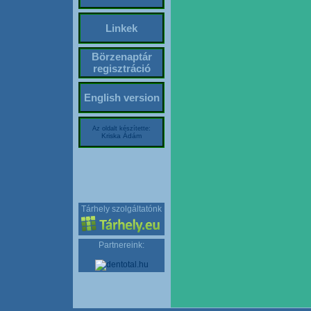
Linkek
Börzenaptár
regisztráció
English version
Az oldalt készítette:
Kriska Ádám
Tárhely szolgáltatónk
Partnereink: