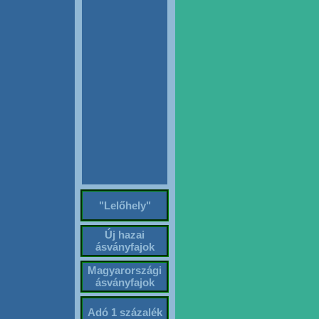
"Lelőhely"
Új hazai
ásványfajok
Magyarországi
ásványfajok
Adó 1 százalék