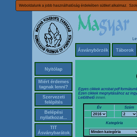
Weboldalunk a jobb használhatóság érdekében sütiket alkalmaz. Szolg
Le
Ásványbörzék
Táborok
Nyitólap
Miért érdemes
tagnak lenni?
Egyes cikkek acrobat pdf formátum
Ezen cikkek megnyitásához az ingy
Szervezeti
Letölthető
innen.
felépítés
Év
Szám
Belépési
nyilatkozat...
Kategória
TIT
Ásványbarátok