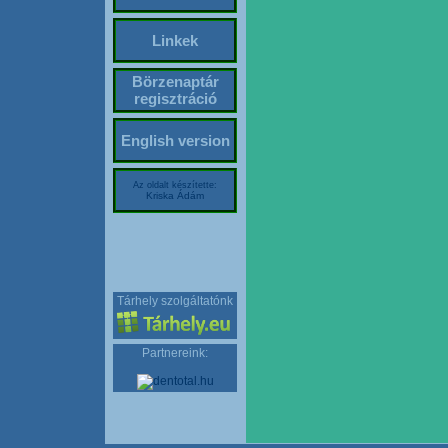
Linkek
Börzenaptár
regisztráció
English version
Az oldalt készítette:
Kriska Ádám
Tárhely szolgáltatónk
Partnereink: