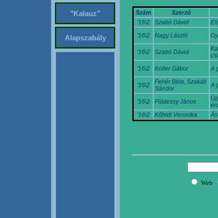
Szám
Szerző
"Kalauz"
'16\2
Szabó Dávid
El
'16\2
Nagy László
Gy
Alapszabály
Kal
'16\2
Szabó Dávid
cs
'16\2
Koller Gábor
A 
Fehér Béla, Szakáll
'16\2
A 
Sándor
Új
'16\2
Földessy János
ér
'16\2
Kőhidi Veronika
Ás