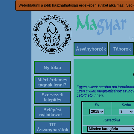
Weboldalunk a jobb használhatóság érdekében sütiket alkalmaz. Szolg
Le
Ásványbörzék
Táborok
Nyitólap
Miért érdemes
tagnak lenni?
Egyes cikkek acrobat pdf formátum
Ezen cikkek megnyitásához az ingy
Szervezeti
Letölthető
innen.
felépítés
Év
Szám
Belépési
nyilatkozat...
Kategória
TIT
Ásványbarátok