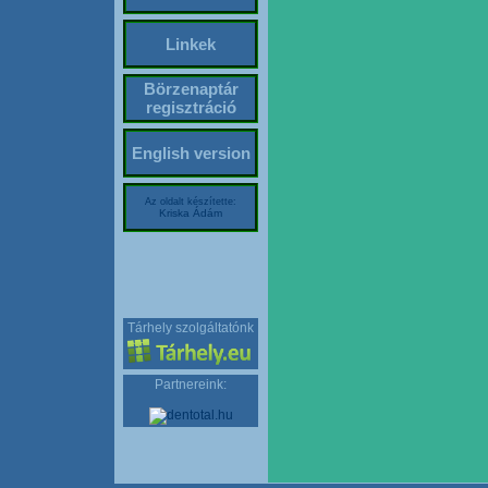
Linkek
Börzenaptár
regisztráció
English version
Az oldalt készítette:
Kriska Ádám
Tárhely szolgáltatónk
Partnereink: