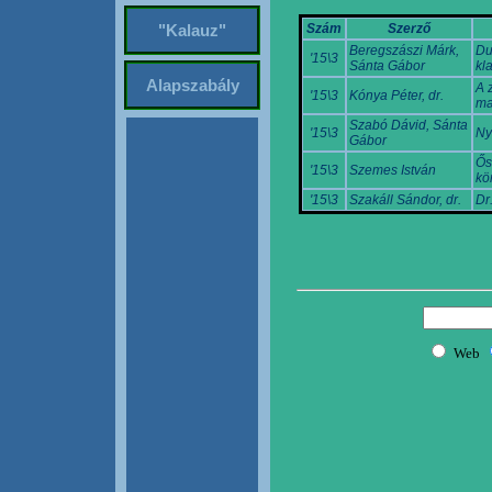
Szám
Szerző
"Kalauz"
Beregszászi Márk,
Du
'15\3
Sánta Gábor
kl
Alapszabály
A z
'15\3
Kónya Péter, dr.
ma
Szabó Dávid, Sánta
'15\3
Ny
Gábor
Ős
'15\3
Szemes István
kö
'15\3
Szakáll Sándor, dr.
Dr