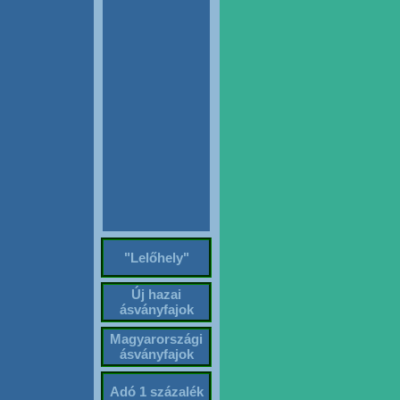
"Lelőhely"
Új hazai
ásványfajok
Magyarországi
ásványfajok
Adó 1 százalék