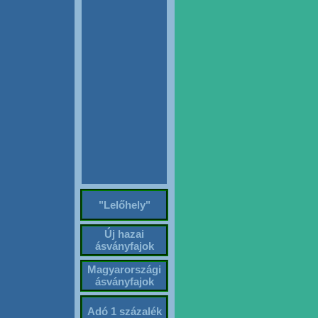
"Lelőhely"
Új hazai
ásványfajok
Magyarországi
ásványfajok
Adó 1 százalék