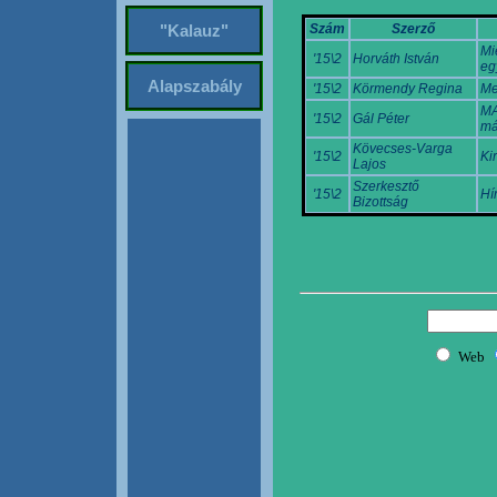
Szám
Szerző
"Kalauz"
Mi
'15\2
Horváth István
eg
Alapszabály
'15\2
Körmendy Regina
Me
MA
'15\2
Gál Péter
má
Kövecses-Varga
'15\2
Ki
Lajos
Szerkesztő
'15\2
Hí
Bizottság