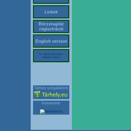
Linkek
Börzenaptár
regisztráció
English version
Az oldalt készítette:
Kriska Ádám
Tárhely szolgáltatónk
Partnereink: