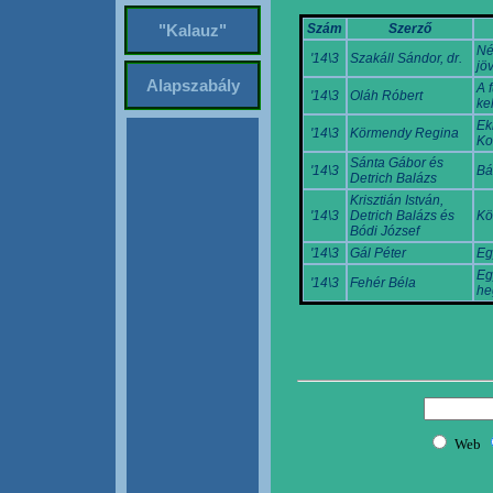
Szám
Szerző
"Kalauz"
Né
'14\3
Szakáll Sándor, dr.
jö
Alapszabály
A 
'14\3
Oláh Róbert
ke
Ek
'14\3
Körmendy Regina
Ko
Sánta Gábor és
'14\3
Bá
Detrich Balázs
Krisztián István,
'14\3
Detrich Balázs és
Kö
Bódi József
'14\3
Gál Péter
Eg
Eg
'14\3
Fehér Béla
he