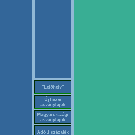
"Lelőhely"
Új hazai
ásványfajok
Magyarországi
ásványfajok
Adó 1 százalék