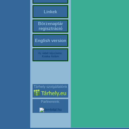
Linkek
Börzenaptár
regisztráció
English version
Az oldalt készítette:
Kriska Ádám
Tárhely szolgáltatónk
Partnereink: