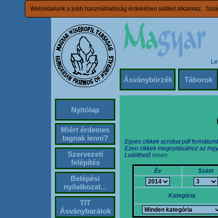
Weboldalunk a jobb használhatóság érdekében sütiket alkalmaz. Szolg
Le
Ásványbörzék
Táborok
Nyitólap
Miért érdemes
tagnak lenni?
Egyes cikkek acrobat pdf formátum
Ezen cikkek megnyitásához az ingy
Szervezeti
Letölthető
innen.
felépítés
Év
Szám
Belépési
nyilatkozat...
Kategória
TIT
Ásványbarátok