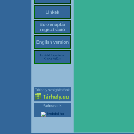
Linkek
Börzenaptár
regisztráció
English version
Az oldalt készítette:
Kriska Ádám
Tárhely szolgáltatónk
Partnereink: