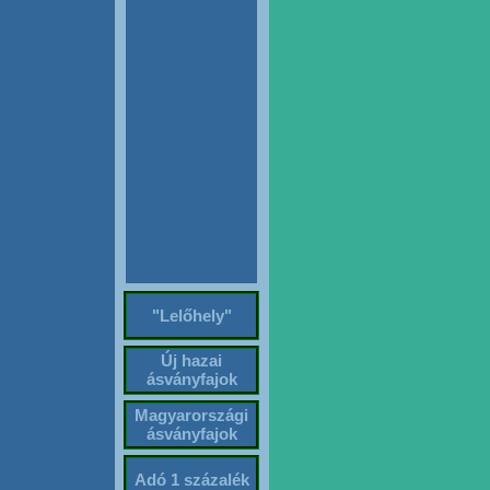
"Lelőhely"
Új hazai
ásványfajok
Magyarországi
ásványfajok
Adó 1 százalék