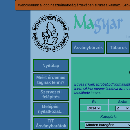
Weboldalunk a jobb használhatóság érdekében sütiket alkalmaz. Szolg
Le
Ásványbörzék
Táborok
Nyitólap
Miért érdemes
tagnak lenni?
Egyes cikkek acrobat pdf formátum
Ezen cikkek megnyitásához az ingy
Szervezeti
Letölthető
innen.
felépítés
Év
Szám
Belépési
nyilatkozat...
Kategória
TIT
Ásványbarátok