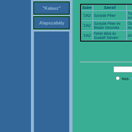
Szám
Szerző
"Kalauz"
Ti
'14\2
Szolyák Péter
sz
Alapszabály
Szolyák Péter és
Ős
'14\2
Watah Veronika
mo
Fehér Béla és
'14\2
źA
Szakáll Sándor: