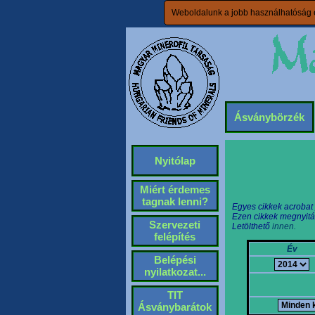
Weboldalunk a jobb használhatóság é
Ásványbörzék
Nyitólap
Miért érdemes
tagnak lenni?
Egyes cikkek acrobat
Ezen cikkek megnyitá
Szervezeti
Letölthető
innen.
felépítés
Év
Belépési
nyilatkozat...
TIT
Ásványbarátok