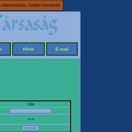
ik alkalmazásába.
További információk
a
Hírek
E-mail
Cím
<-->