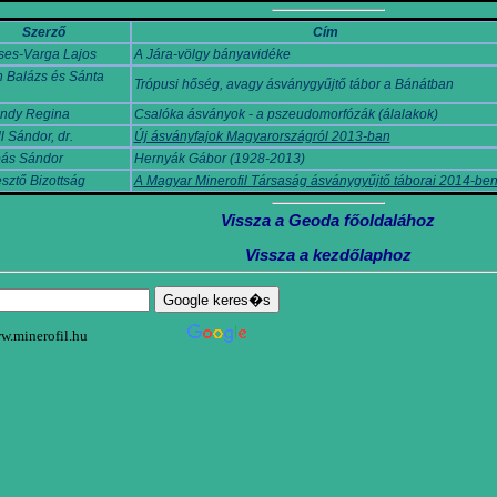
Szerző
Cím
ses-Varga Lajos
A Jára-völgy bányavidéke
h Balázs és Sánta
Trópusi hőség, avagy ásványgyűjtő tábor a Bánátban
ndy Regina
Csalóka ásványok - a pszeudomorfózák (álalakok)
l Sándor, dr.
Új ásványfajok Magyarországról 2013-ban
ás Sándor
Hernyák Gábor (1928-2013)
sztő Bizottság
A Magyar Minerofil Társaság ásványgyűjtő táborai 2014-be
Vissza a Geoda főoldalához
Vissza a kezdőlaphoz