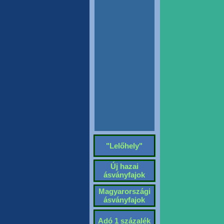
"Lelőhely"
Új hazai
ásványfajok
Magyarországi
ásványfajok
Adó 1 százalék