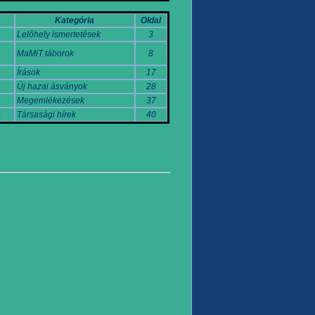
Kategória
Oldal
Lelőhely ismertetések
3
MaMiT táborok
8
Írások
17
Új hazai ásványok
28
Megemlékezések
37
n
Társasági hírek
40