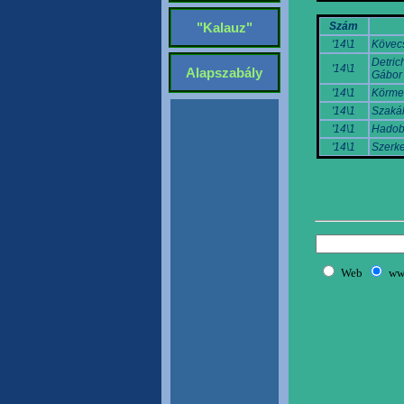
Szám
"Kalauz"
'14\1
Kövec
Detric
'14\1
Alapszabály
Gábor
'14\1
Körme
'14\1
Szakál
'14\1
Hadob
'14\1
Szerke