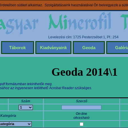
rdekében sütiket alkalmaz. Szolgáltatásaink használatával Ön beleegyezik a süt
Levelezési cím: 1725 Pesterzsébet 1, Pf.: 254
Táborok
Kiadványaink
Geoda
Galéri
Geoda 2014\1
 pdf formátumban tekinthetők meg.
sához az ingyenesen letölthető Acrobat Reader szükséges.
Szám
Szerző
On-line
Kategória
olvasható