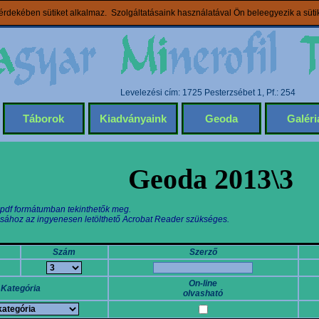
rdekében sütiket alkalmaz. Szolgáltatásaink használatával Ön beleegyezik a süt
Levelezési cím: 1725 Pesterzsébet 1, Pf.: 254
Táborok
Kiadványaink
Geoda
Galéri
Geoda 2013\3
 pdf formátumban tekinthetők meg.
sához az ingyenesen letölthető Acrobat Reader szükséges.
Szám
Szerző
On-line
Kategória
olvasható