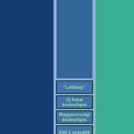
"Lelőhely"
Új hazai
ásványfajok
Magyarországi
ásványfajok
Adó 1 százalék