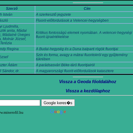
Szerző
Cím
h István
A szerkesztő jegyzete
ászló
Fluorit-előfordulások a Velencei-hegységben
i Ljudmilla,
zlik anita, Mádai
Kritikus fontosságú elemek nyomában. A velencei-hegységi
c, Mádainé Üveges
fluorit újraértékelése
a, Molnár József,
Terézia
ndy Regina
A Budai-hegység és a Duna balparti rögök fluoritjai
Szín és forma, avagy a mátrai fluoritokról egy gyűjtemény
ózsef
tükrében
szter Ádám
A parádsasvári Béke-táró fluoritjairól
l Sándor, dr.
A magyarországi fluorit-előfordulások katasztere
Vissza a Geoda főoldalához
Vissza a kezdőlaphoz