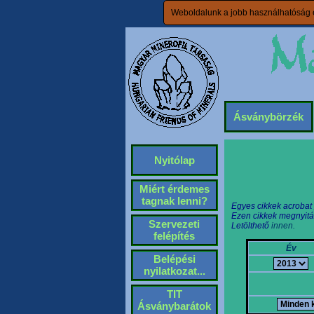
Weboldalunk a jobb használhatóság é
Ásványbörzék
Nyitólap
Miért érdemes
tagnak lenni?
Egyes cikkek acrobat
Ezen cikkek megnyitá
Szervezeti
Letölthető
innen.
felépítés
Év
Belépési
nyilatkozat...
TIT
Ásványbarátok