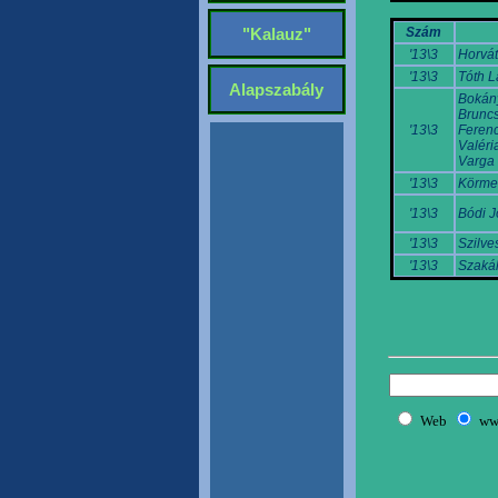
Szám
"Kalauz"
'13\3
Horvát
'13\3
Tóth L
Alapszabály
Bokány
Bruncs
'13\3
Feren
Valéri
Varga 
'13\3
Körme
'13\3
Bódi J
'13\3
Szilve
'13\3
Szakál