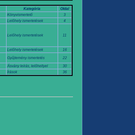
Kategória
Oldal
Könyvismertető
3
Lelőhely ismertetések
4
Lelőhely ismertetések
11
Lelőhely ismertetések
16
Gyűjtemény ismertetés
22
Ásvány leírás, lelőhellyel
30
Írások
36