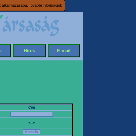
ik alkalmazásába.
További információk
a
Hírek
E-mail
Cím
<-->