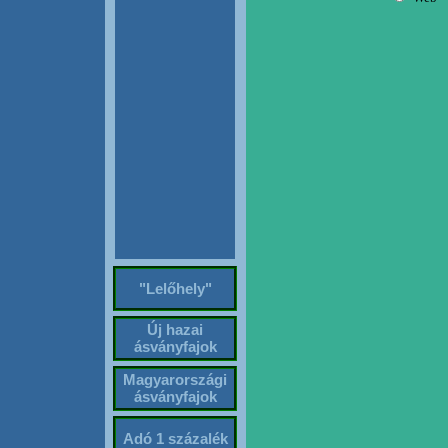
"Lelőhely"
Új hazai
ásványfajok
Magyarországi
ásványfajok
Adó 1 százalék