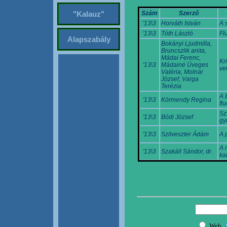
Szám
Szerző
"Kalauz"
'13\3
Horváth István
A 
'13\3
Tóth László
Fl
Alapszabály
Bokányi Ljudmilla,
Bruncszlik anita,
Mádai Ferenc,
Kr
'13\3
Mádainé Üveges
ve
Valéria, Molnár
József, Varga
Terézia
A 
'13\3
Körmendy Regina
flu
Sz
'13\3
Bódi József
gy
'13\3
Szilveszter Ádám
A 
A 
'13\3
Szakáll Sándor, dr.
ka