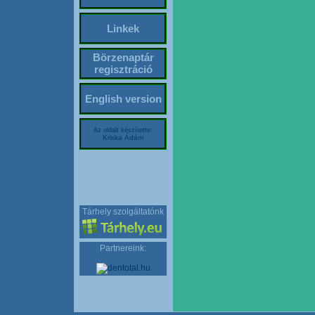
Linkek
Börzenaptár
regisztráció
English version
Az oldalt készítette:
Kriska Ádám
Tárhely szolgáltatónk
Partnereink: