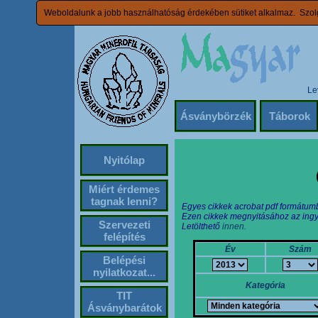
Weboldalunk a jobb használhatóság érdekében sütiket alkalmaz. Szolg
Le
Ásványbörzék
Táborok
Nyitólap
Miért érdemes
tagnak lenni?
Egyes cikkek acrobat pdf formátum
Ezen cikkek megnyitásához az ingy
Szervezeti
Letölthető
innen.
felépítés
Év
Szám
Belépési
nyilatkozat...
Kategória
TIT
Ásványbarátok