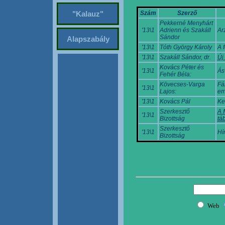
Szám
Szerző
"Kalauz"
Pekkerné Menyhárt
'13\1
Adrienn és Szakáll
Ar
Sándor
Alapszabály
'13\1
Tóth György Károly
A 
'13\1
Szakáll Sándor, dr.
Új
Kovács Péter és
'13\1
Ás
Fehér Béla:
Kövecses-Varga
Fá
'13\1
Lajos:
em
'13\1
Kovács Pál
Ke
Szerkesztő
A 
'13\1
Bizottság
tá
Szerkesztő
'13\1
Hí
Bizottság