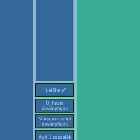
"Lelőhely"
Új hazai
ásványfajok
Magyarországi
ásványfajok
Adó 1 százalék