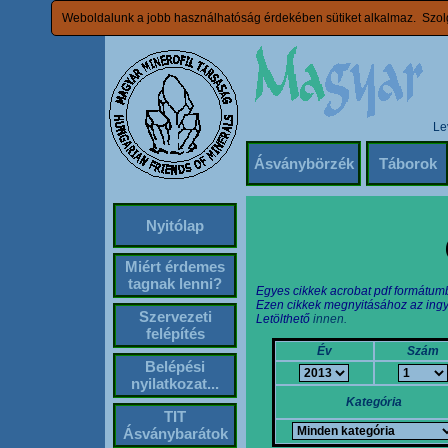
Weboldalunk a jobb használhatóság érdekében sütiket alkalmaz. Szolg
Le
Ásványbörzék
Táborok
Nyitólap
Miért érdemes
tagnak lenni?
Egyes cikkek acrobat pdf formátum
Ezen cikkek megnyitásához az ingy
Szervezeti
Letölthető
innen.
felépítés
Év
Szám
Belépési
nyilatkozat...
Kategória
TIT
Ásványbarátok