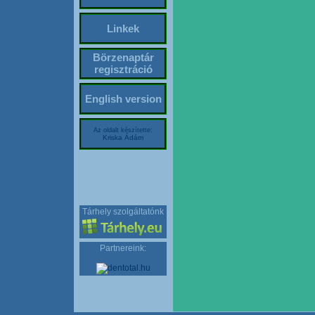
Linkek
Börzenaptár
regisztráció
English version
Az oldalt készítette:
Kriska Ádám
Tárhely szolgáltatónk
Partnereink: