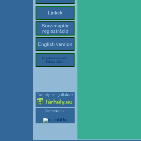
Linkek
Börzenaptár
regisztráció
English version
Az oldalt készítette:
Kriska Ádám
Tárhely szolgáltatónk
Partnereink: