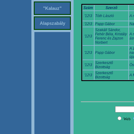
Szám
Szerző
"Kalauz"
'12\3
Tóth László
A 
Alapszabály
'12\3
Papp Gábor
Na
Szakáll Sándor,
Fehér Béla, Kristály
A 
'12\3
Ferenc és Zajzon
ás
Norbert
A ź
'12\3
Papp Gábor
na
új
Szerkesztő
'12\3
Ös
Bizottság
Szerkesztő
'12\3
A 
Bizottság