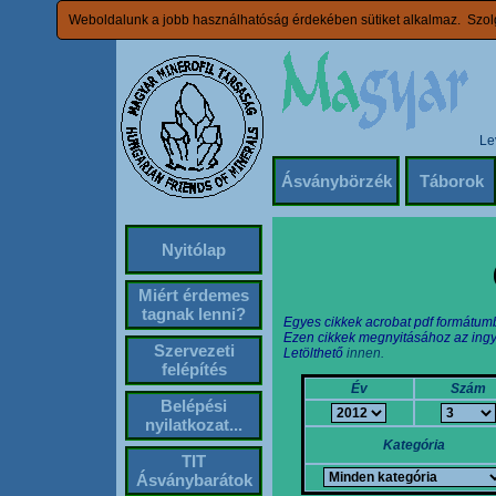
Weboldalunk a jobb használhatóság érdekében sütiket alkalmaz. Szolg
Le
Ásványbörzék
Táborok
Nyitólap
Miért érdemes
tagnak lenni?
Egyes cikkek acrobat pdf formátum
Ezen cikkek megnyitásához az ingy
Szervezeti
Letölthető
innen.
felépítés
Év
Szám
Belépési
nyilatkozat...
Kategória
TIT
Ásványbarátok