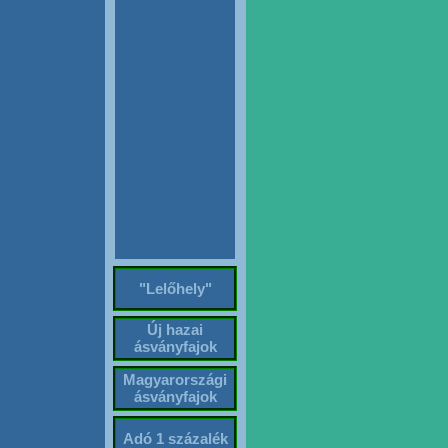
"Lelőhely"
Új hazai
ásványfajok
Magyarországi
ásványfajok
Adó 1 százalék