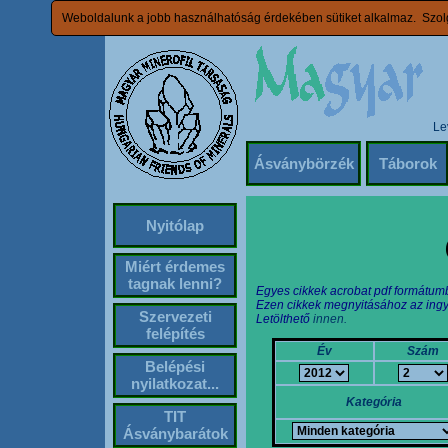
Weboldalunk a jobb használhatóság érdekében sütiket alkalmaz. Szolg
Le
Ásványbörzék
Táborok
Nyitólap
Miért érdemes
tagnak lenni?
Egyes cikkek acrobat pdf formátum
Ezen cikkek megnyitásához az ingy
Szervezeti
Letölthető
innen.
felépítés
Év
Szám
Belépési
nyilatkozat...
Kategória
TIT
Ásványbarátok