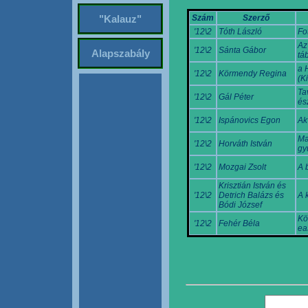
Szám
Szerző
"Kalauz"
'12\2
Tóth László
Fo
Az
'12\2
Sánta Gábor
Alapszabály
tá
a 
'12\2
Körmendy Regina
(K
Ta
'12\2
Gál Péter
és
'12\2
Ispánovics Egon
Ak
Ma
'12\2
Horváth István
gy
'12\2
Mozgai Zsolt
A 
Krisztián István és
'12\2
Detrich Balázs és
A 
Bódi József
Kö
'12\2
Fehér Béla
ea