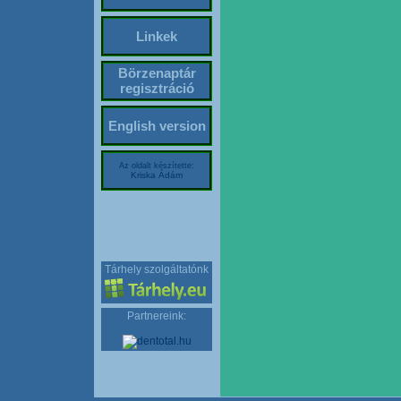
Linkek
Börzenaptár
regisztráció
English version
Az oldalt készítette:
Kriska Ádám
Tárhely szolgáltatónk
Partnereink: