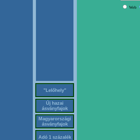
"Lelőhely"
Új hazai
ásványfajok
Magyarországi
ásványfajok
Adó 1 százalék