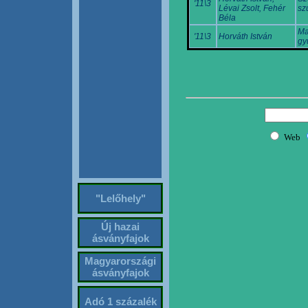
'11\3
Lévai Zsolt, Fehér
sz
Béla
Ma
'11\3
Horváth István
gy
"Lelőhely"
Új hazai
ásványfajok
Magyarországi
ásványfajok
Adó 1 százalék