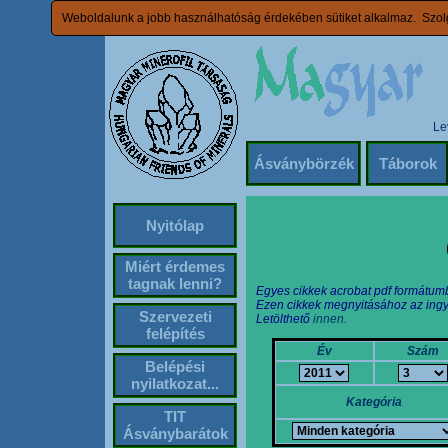
Weboldalunk a jobb használhatóság érdekében sütiket alkalmaz. Szolg
Le
Ásványbörzék
Táborok
Nyitólap
Miért érdemes
tagnak lenni?
Egyes cikkek acrobat pdf formátum
Ezen cikkek megnyitásához az ingy
Szervezeti
Letölthető
innen.
felépítés
Év
Szám
Belépési
nyilatkozat...
Kategória
TIT
Ásványbarátok