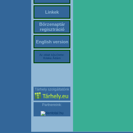
Linkek
Börzenaptár
regisztráció
English version
Az oldalt készítette:
Kriska Ádám
Tárhely szolgáltatónk
Partnereink: