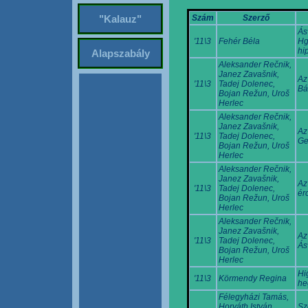
Szám
Szerző
"Kalauz"
Ás
'11\3
Fehér Béla
Hg
hi
Alapszabály
Aleksander Rečnik,
Janez Zavašnik,
Az
'11\3
Tadej Dolenec,
Bá
Bojan Režun, Uroš
Herlec
Aleksander Rečnik,
Janez Zavašnik,
Az
'11\3
Tadej Dolenec,
Ge
Bojan Režun, Uroš
Herlec
Aleksander Rečnik,
Janez Zavašnik,
Az
'11\3
Tadej Dolenec,
ér
Bojan Režun, Uroš
Herlec
Aleksander Rečnik,
Janez Zavašnik,
Az
'11\3
Tadej Dolenec,
Ás
Bojan Režun, Uroš
Herlec
Hi
'11\3
Körmendy Regina
he
Félegyházi Tamás,
Horváth István,
Sz