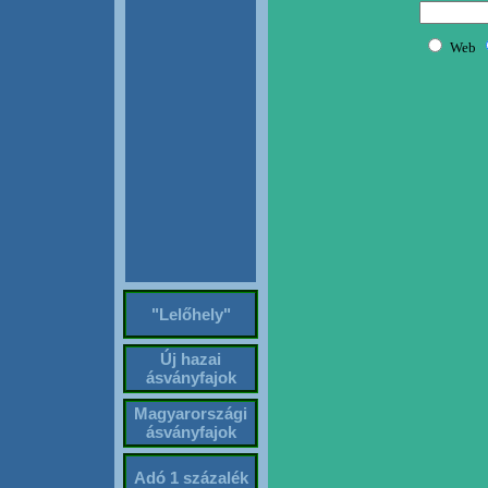
"Lelőhely"
Új hazai
ásványfajok
Magyarországi
ásványfajok
Adó 1 százalék