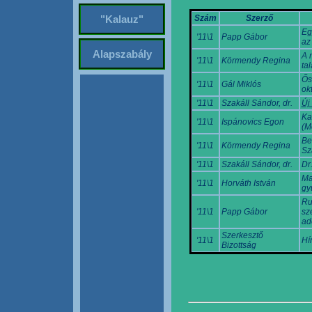
Szám
Szerző
"Kalauz"
Eg
'11\1
Papp Gábor
az
Alapszabály
A 
'11\1
Körmendy Regina
ta
Ős
'11\1
Gál Miklós
ok
'11\1
Szakáll Sándor, dr.
Új
Ka
'11\1
Ispánovics Egon
(M
Be
'11\1
Körmendy Regina
Sz
'11\1
Szakáll Sándor, dr.
Dr
Ma
'11\1
Horváth István
gy
Ru
'11\1
Papp Gábor
sz
ad
Szerkesztő
'11\1
Hí
Bizottság