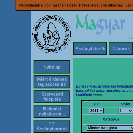
Weboldalunk a jobb használhatóság érdekében sütiket alkalmaz. Szolg
Le
Ásványbörzék
Táborok
Nyitólap
Miért érdemes
tagnak lenni?
Egyes cikkek acrobat pdf formátum
Ezen cikkek megnyitásához az ingy
Szervezeti
Letölthető
innen.
felépítés
Év
Szám
Belépési
nyilatkozat...
Kategória
TIT
Ásványbarátok