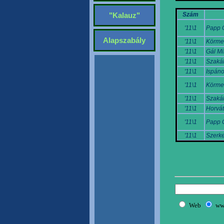
Szám
"Kalauz"
'11\1
Papp 
Alapszabály
'11\1
Körme
'11\1
Gál Mi
'11\1
Szakál
'11\1
Ispáno
'11\1
Körme
'11\1
Szakál
'11\1
Horvát
'11\1
Papp 
'11\1
Szerke