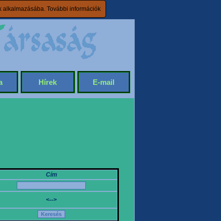
ik alkalmazásába.
További információk
a
Hírek
E-mail
Cím
<-->