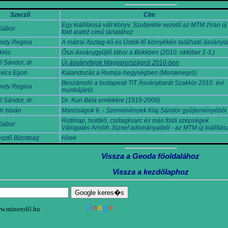
Szerző
Cím
Egy kiállítássá vált könyv. Szubjektív vezető az MTM źVan új
Gábor
föld alatt!ź című tárlatához
ndy Regina
A mátrai Asztag-kő és Üstök-fő környékén található ásványo
klós
Őszi ásványgyűjtő tábor a Bükkben (2010. október 1-3.)
l Sándor, dr.
Új ásványfajok Magyarországról 2010-ben
vics Egon
Kalandozás a Rumija-hegységben (Montenegró)
Beszámoló a budapesti TIT Ásványbarát Szakkör 2010. évi
ndy Regina
munkájáról
l Sándor, dr.
Dr. Kun Béla emlékére (1919-2009)
h István
Manóságok 6. - Szemelvények Klaj Sándor gyűjteményéből
Rutilnap, holdkő, csillagkvarc és más földi szépségek.
Gábor
Válogatás Arnóth József adományaiból - az MTM új kiállítás
sztő Bizottság
Hírek
Vissza a Geoda főoldalához
Vissza a kezdőlaphoz