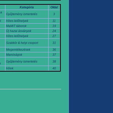
Kategória
Oldal
 a
Gyűjtemény ismertetés
3
k
Híres lelőhelyek
11
MaMiT táborok
19
Új hazai ásványok
24
Híres lelőhelyek
27
Szakkör & helyi csoport
31
Megemlékezések
36
Manóságok
37
Gyűjtemény ismertetés
38
a
Hírek
40