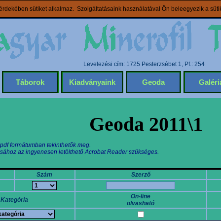
rdekében sütiket alkalmaz. Szolgáltatásaink használatával Ön beleegyezik a süt
Levelezési cím: 1725 Pesterzsébet 1, Pf.: 254
Táborok
Kiadványaink
Geoda
Galéri
Geoda 2011\1
 pdf formátumban tekinthetők meg.
sához az ingyenesen letölthető Acrobat Reader szükséges.
Szám
Szerző
On-line
Kategória
olvasható