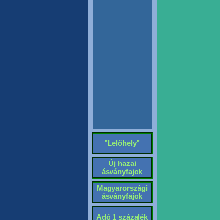
"Lelőhely"
Új hazai
ásványfajok
Magyarországi
ásványfajok
Adó 1 százalék