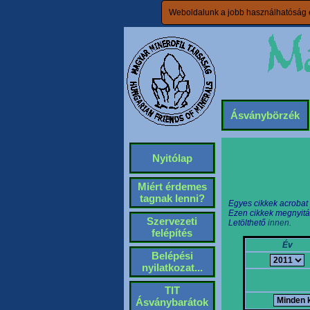
Weboldalunk a jobb használhatóság é
Ásványbörzék
Nyitólap
Miért érdemes
tagnak lenni?
Egyes cikkek acrobat
Ezen cikkek megnyitá
Szervezeti
Letölthető
innen.
felépítés
Év
Belépési
nyilatkozat...
TIT
Ásványbarátok