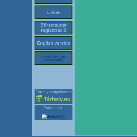
Linkek
Börzenaptár
regisztráció
English version
Az oldalt készítette:
Kriska Ádám
Tárhely szolgáltatónk
Partnereink: