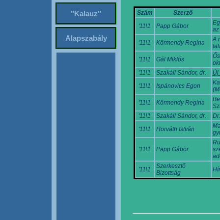
Szám
Szerző
"Kalauz"
Eg
'11\1
Papp Gábor
az
Alapszabály
A 
'11\1
Körmendy Regina
ta
Ős
'11\1
Gál Miklós
ok
'11\1
Szakáll Sándor, dr.
Új
Ka
'11\1
Ispánovics Egon
(M
Be
'11\1
Körmendy Regina
Sz
'11\1
Szakáll Sándor, dr.
Dr
Ma
'11\1
Horváth István
gy
Ru
'11\1
Papp Gábor
sz
ad
Szerkesztő
'11\1
Hí
Bizottság