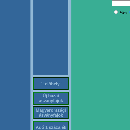
"Lelőhely"
Új hazai
ásványfajok
Magyarországi
ásványfajok
Adó 1 százalék