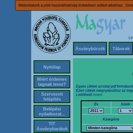
Weboldalunk a jobb használhatóság érdekében sütiket alkalmaz. Szolg
Le
Ásványbörzék
Táborok
Nyitólap
Miért érdemes
tagnak lenni?
Egyes cikkek acrobat pdf formátum
Ezen cikkek megnyitásához az ingy
Szervezeti
Letölthető
innen.
felépítés
Év
Szám
Belépési
nyilatkozat...
Kategória
TIT
Ásványbarátok