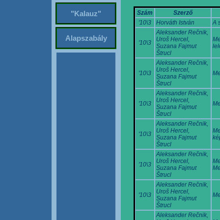
Szám
Szerző
"Kalauz"
'10\3
Horváth István
A 
Aleksander Rečnik,
Alapszabály
Uroš Hercel,
Me
'10\3
Suzana Fajmut
le
Štrucl
Aleksander Rečnik,
Uroš Hercel,
'10\3
Me
Suzana Fajmut
Štrucl
Aleksander Rečnik,
Uroš Hercel,
'10\3
Me
Suzana Fajmut
Štrucl
Aleksander Rečnik,
Uroš Hercel,
Me
'10\3
Suzana Fajmut
ké
Štrucl
Aleksander Rečnik,
Uroš Hercel,
Me
'10\3
Suzana Fajmut
Me
Štrucl
Aleksander Rečnik,
Uroš Hercel,
'10\3
Me
Suzana Fajmut
Štrucl
Aleksander Rečnik,