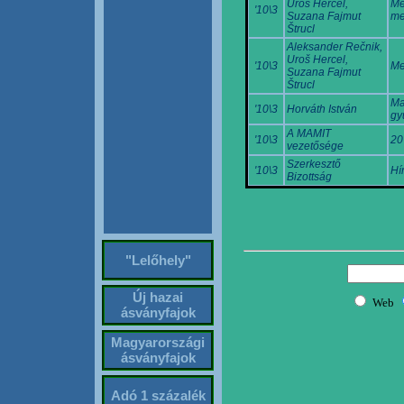
Uroš Hercel,
Me
'10\3
Suzana Fajmut
me
Štrucl
Aleksander Rečnik,
Uroš Hercel,
'10\3
Me
Suzana Fajmut
Štrucl
Ma
'10\3
Horváth István
gy
A MAMIT
'10\3
20
vezetősége
Szerkesztő
'10\3
Hí
Bizottság
"Lelőhely"
Új hazai
ásványfajok
Magyarországi
ásványfajok
Adó 1 százalék