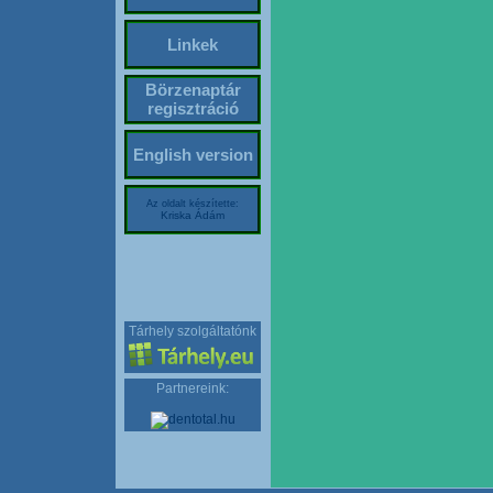
Linkek
Börzenaptár
regisztráció
English version
Az oldalt készítette:
Kriska Ádám
Tárhely szolgáltatónk
Partnereink: