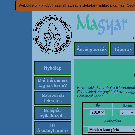
Weboldalunk a jobb használhatóság érdekében sütiket alkalmaz. Szolg
Le
Ásványbörzék
Táborok
Nyitólap
Miért érdemes
tagnak lenni?
Egyes cikkek acrobat pdf formátum
Ezen cikkek megnyitásához az ingy
Szervezeti
Letölthető
innen.
felépítés
Év
Szám
Belépési
nyilatkozat...
Kategória
TIT
Ásványbarátok