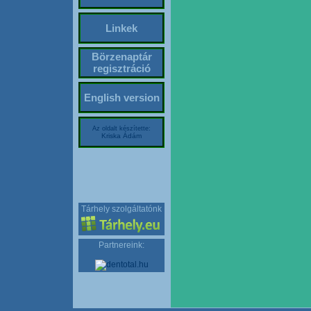
Linkek
Börzenaptár
regisztráció
English version
Az oldalt készítette:
Kriska Ádám
Tárhely szolgáltatónk
Partnereink: