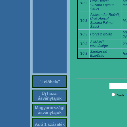
Uroš Hercel,
Me
'10\3
Suzana Fajmut
me
Štrucl
Aleksander Rečnik,
Uroš Hercel,
'10\3
Me
Suzana Fajmut
Štrucl
Ma
'10\3
Horváth István
gy
A MAMIT
'10\3
20
vezetősége
Szerkesztő
'10\3
Hí
Bizottság
"Lelőhely"
Új hazai
ásványfajok
Magyarországi
ásványfajok
Adó 1 százalék