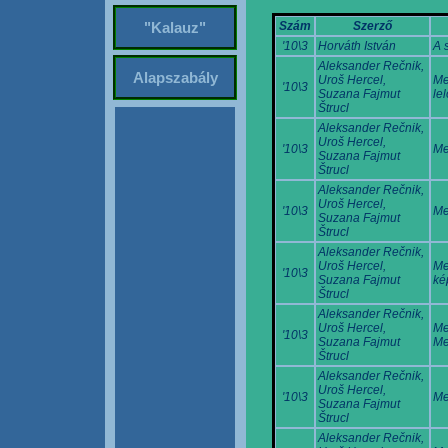
Szám
Szerző
"Kalauz"
'10\3
Horváth István
A 
Aleksander Rečnik,
Alapszabály
Uroš Hercel,
Me
'10\3
Suzana Fajmut
le
Štrucl
Aleksander Rečnik,
Uroš Hercel,
'10\3
Me
Suzana Fajmut
Štrucl
Aleksander Rečnik,
Uroš Hercel,
'10\3
Me
Suzana Fajmut
Štrucl
Aleksander Rečnik,
Uroš Hercel,
Me
'10\3
Suzana Fajmut
ké
Štrucl
Aleksander Rečnik,
Uroš Hercel,
Me
'10\3
Suzana Fajmut
Me
Štrucl
Aleksander Rečnik,
Uroš Hercel,
'10\3
Me
Suzana Fajmut
Štrucl
Aleksander Rečnik,