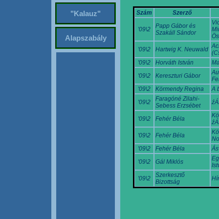
Szám
Szerző
"Kalauz"
Vi
Papp Gábor és
'09\2
Mi
Szakáll Sándor
Ös
Alapszabály
Ac
'09\2
Hartwig K. Neuwald
(C
'09\2
Horváth István
Ma
Au
'09\2
Kereszturi Gábor
Fe
'09\2
Körmendy Regina
A 
Faragóné Zilahi-
'09\2
źÁ
Sebess Erzsébet
Kö
'09\2
Fehér Béla
źÁ
Kö
'09\2
Fehér Béla
No
'09\2
Fehér Béla
Ás
Eg
'09\2
Gál Miklós
Ist
Szerkesztő
'09\2
Hí
Bizottság