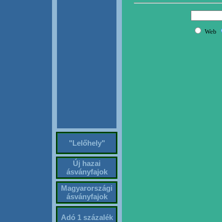
"Lelőhely"
Új hazai
ásványfajok
Magyarországi
ásványfajok
Adó 1 százalék