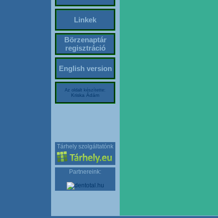
Linkek
Börzenaptár
regisztráció
English version
Az oldalt készítette:
Kriska Ádám
Tárhely szolgáltatónk
Partnereink: