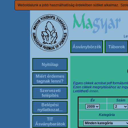
Weboldalunk a jobb használhatóság érdekében sütiket alkalmaz. Szolg
Le
Ásványbörzék
Táborok
Nyitólap
Miért érdemes
tagnak lenni?
Egyes cikkek acrobat pdf formátum
Ezen cikkek megnyitásához az ingy
Szervezeti
Letölthető
innen.
felépítés
Év
Szám
Belépési
nyilatkozat...
Kategória
TIT
Ásványbarátok