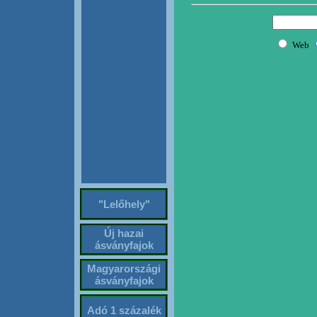
"Lelőhely"
Új hazai
ásványfajok
Magyarországi
ásványfajok
Adó 1 százalék