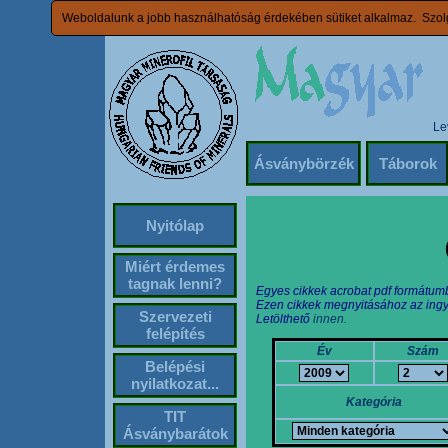
Weboldalunk a jobb használhatóság érdekében sütiket alkalmaz. Szolg
Le
Ásványbörzék
Táborok
Nyitólap
Miért érdemes
tagnak lenni?
Egyes cikkek acrobat pdf formátum
Ezen cikkek megnyitásához az ingy
Szervezeti
Letölthető
innen.
felépítés
Év
Szám
Belépési
nyilatkozat...
Kategória
TIT
Ásványbarátok