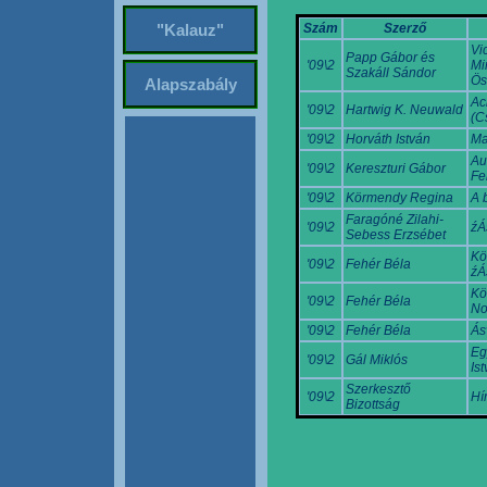
Szám
Szerző
"Kalauz"
Vi
Papp Gábor és
'09\2
Mi
Szakáll Sándor
Ös
Alapszabály
Ac
'09\2
Hartwig K. Neuwald
(C
'09\2
Horváth István
Ma
Au
'09\2
Kereszturi Gábor
Fe
'09\2
Körmendy Regina
A 
Faragóné Zilahi-
'09\2
źÁ
Sebess Erzsébet
Kö
'09\2
Fehér Béla
źÁ
Kö
'09\2
Fehér Béla
No
'09\2
Fehér Béla
Ás
Eg
'09\2
Gál Miklós
Ist
Szerkesztő
'09\2
Hí
Bizottság