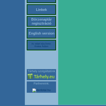
Linkek
Börzenaptár
regisztráció
English version
Az oldalt készítette:
Kriska Ádám
Tárhely szolgáltatónk
Partnereink: