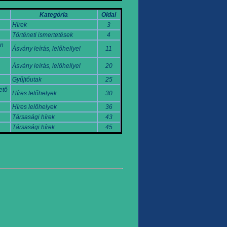
Kategória
Oldal
Hírek
3
Történeti ismertetések
4
én
Ásvány leírás, lelőhellyel
11
Ásvány leírás, lelőhellyel
20
Gyűjtőutak
25
ető
Híres lelőhelyek
30
Híres lelőhelyek
36
Társasági hírek
43
Társasági hírek
45