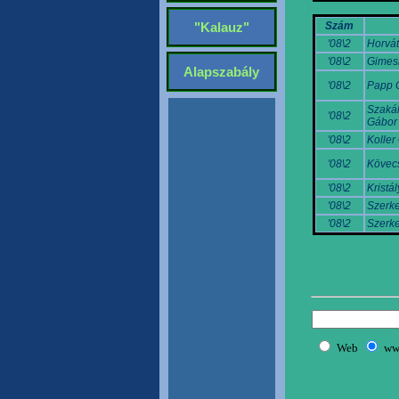
Szám
"Kalauz"
'08\2
Horvát
'08\2
Gimesi
Alapszabály
'08\2
Papp 
Szakál
'08\2
Gábor
'08\2
Koller
'08\2
Kövec
'08\2
Kristá
'08\2
Szerke
'08\2
Szerke