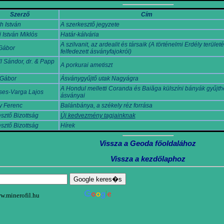
Szerző
Cím
h István
A szerkesztő jegyzete
 István Miklós
Határ-kálvária
A szilvanit, az ardealit és társaik (A történelmi Erdély terület
Gábor
felfedezett ásványfajokról)
l Sándor, dr. & Papp
A porkurai ametiszt
 Gábor
Ásványgyűjtő utak Nagyágra
A Hondul melletti Coranda és Baiăga külszíni bányák gyűjth
ses-Varga Lajos
ásványai
ly Ferenc
Balánbánya, a székely réz forrása
sztő Bizottság
Új kedvezmény tagjainknak
sztő Bizottság
Hírek
Vissza a Geoda főoldalához
Vissza a kezdőlaphoz