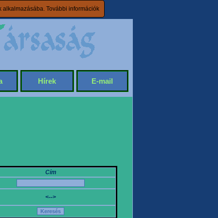
ik alkalmazásába.
További információk
a
Hírek
E-mail
Cím
<-->