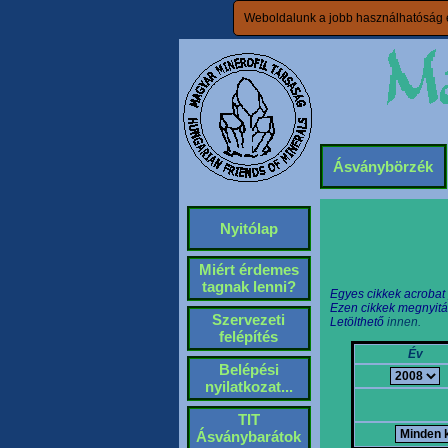
Weboldalunk a jobb használhatóság é
Ásványbörzék
Nyitólap
Miért érdemes
tagnak lenni?
Egyes cikkek acrobat
Ezen cikkek megnyitá
Szervezeti
Letölthető
innen.
felépítés
Év
Belépési
nyilatkozat...
TIT
Ásványbarátok