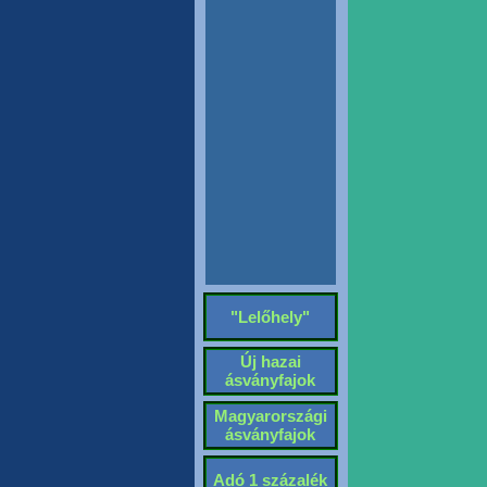
"Lelőhely"
Új hazai
ásványfajok
Magyarországi
ásványfajok
Adó 1 százalék