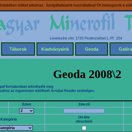
rdekében sütiket alkalmaz. Szolgáltatásaink használatával Ön beleegyezik a süt
Levelezési cím: 1725 Pesterzsébet 1, Pf.: 254
Táborok
Kiadványaink
Geoda
Galéri
Geoda 2008\2
 pdf formátumban tekinthetők meg.
sához az ingyenesen letölthető Acrobat Reader szükséges.
Szám
Szerző
On-line
Kategória
olvasható