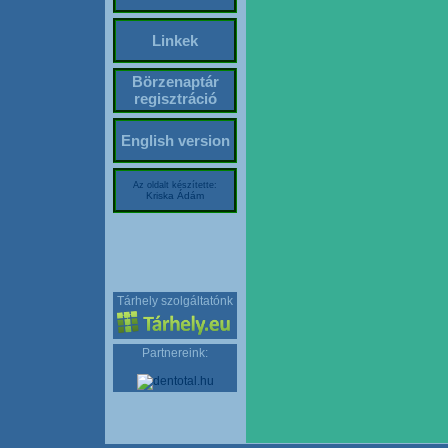
Linkek
Börzenaptár
regisztráció
English version
Az oldalt készítette:
Kriska Ádám
Tárhely szolgáltatónk
Partnereink: