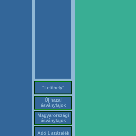
"Lelőhely"
Új hazai
ásványfajok
Magyarországi
ásványfajok
Adó 1 százalék