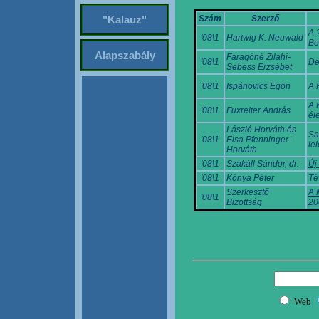
Szám
Szerző
"Kalauz"
A 
'08\1
Hartwig K. Neuwald
Bo
Alapszabály
Faragóné Zilahi-
'08\1
De
Sebess Erzsébet
'08\1
Ispánovics Egon
A 
A 
'08\1
Fuxreiter András
éle
László Horváth és
Sa
'08\1
Elsa Pfenninger-
le
Horváth
'08\1
Szakáll Sándor, dr.
Új
'08\1
Kónya Péter
Té
Szerkesztő
A 
'08\1
Bizottság
20