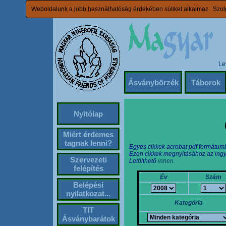
Weboldalunk a jobb használhatóság érdekében sütiket alkalmaz. Szolg
Le
Ásványbörzék
Táborok
Nyitólap
Miért érdemes
tagnak lenni?
Egyes cikkek acrobat pdf formátum
Ezen cikkek megnyitásához az ingy
Szervezeti
Letölthető
innen.
felépítés
Év
Szám
Belépési
nyilatkozat...
Kategória
TIT
Ásványbarátok