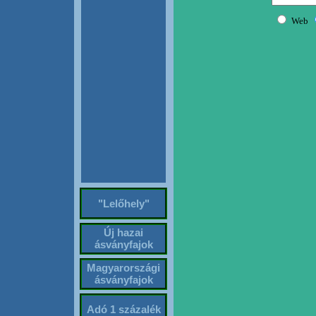
"Lelőhely"
Új hazai
ásványfajok
Magyarországi
ásványfajok
Adó 1 százalék