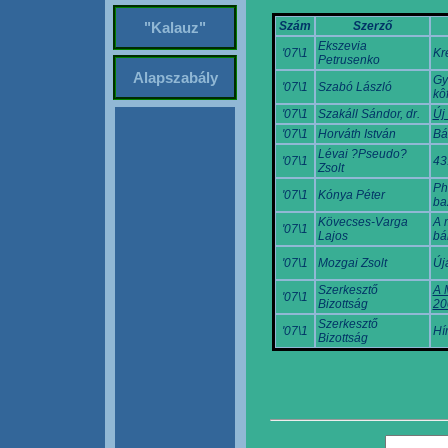
Szám
Szerző
"Kalauz"
Ekszevia
'07\1
Kr
Petrusenko
Alapszabály
Gy
'07\1
Szabó László
kô
'07\1
Szakáll Sándor, dr.
Új
'07\1
Horváth István
Bá
Lévai ?Pseudo?
'07\1
43
Zsolt
Phi
'07\1
Kónya Péter
ba
Kövecses-Varga
A 
'07\1
Lajos
bá
'07\1
Mozgai Zsolt
Új
Szerkesztő
A 
'07\1
Bizottság
20
Szerkesztő
'07\1
Hí
Bizottság