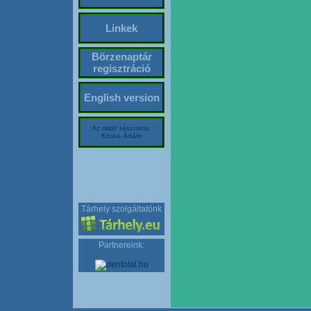
Linkek
Börzenaptár
regisztráció
English version
Az oldalt készítette:
Kriska Ádám
Tárhely szolgáltatónk
Partnereink: