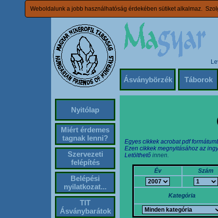
Weboldalunk a jobb használhatóság érdekében sütiket alkalmaz. Szolg
Le
Ásványbörzék
Táborok
Nyitólap
Miért érdemes
tagnak lenni?
Egyes cikkek acrobat pdf formátum
Ezen cikkek megnyitásához az ingy
Szervezeti
Letölthető
innen.
felépítés
Év
Szám
Belépési
nyilatkozat...
Kategória
TIT
Ásványbarátok