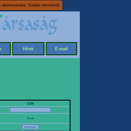
ik alkalmazásába.
További információk
a
Hírek
E-mail
Cím
<-->