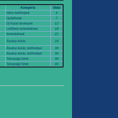
Kategória
Oldal
Híres lelőhelyek
4
Gyűjtőutak
7
Új hazai ásványok
12
Lelőhely ismertetések
18
Ismertetések
21
Ásvány leírás
24
Ásvány leírás, lelőhellyel
30
Ásvány leírás, lelőhellyel
34
Társasági hírek
39
Társasági hírek
40