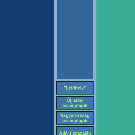
"Lelőhely"
Új hazai
ásványfajok
Magyarországi
ásványfajok
Adó 1 százalék