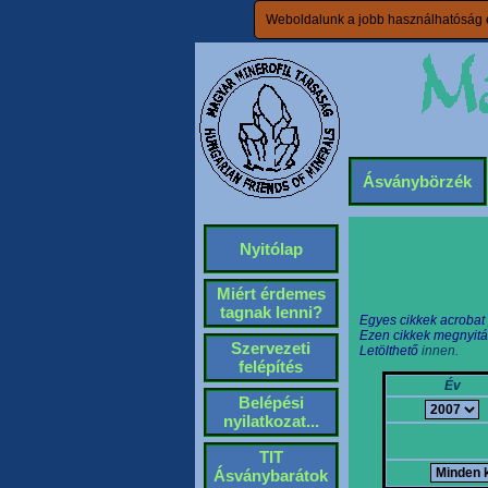
Weboldalunk a jobb használhatóság é
Ásványbörzék
Nyitólap
Miért érdemes
tagnak lenni?
Egyes cikkek acrobat
Ezen cikkek megnyitá
Szervezeti
Letölthető
innen.
felépítés
Év
Belépési
nyilatkozat...
TIT
Ásványbarátok