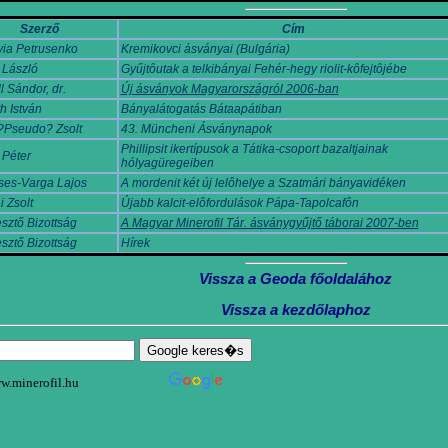
Szerző
Cím
ia Petrusenko
Kremikovci ásványai (Bulgária)
 László
Gyűjtôutak a telkibányai Fehér-hegy riolit-kôfejtôjébe
l Sándor, dr.
Új ásványok Magyarországról 2006-ban
h István
Bányalátogatás Bátaapátiban
?Pseudo? Zsolt
43. Müncheni Ásványnapok
Phillipsit ikertípusok a Tátika-csoport bazaltjainak
 Péter
hólyagüregeiben
ses-Varga Lajos
A mordenit két új lelôhelye a Szatmári bányavidéken
 Zsolt
Újabb kalcit-elôfordulások Pápa-Tapolcafôn
sztő Bizottság
A Magyar Minerofil Tár. ásványgyűjtő táborai 2007-ben
sztő Bizottság
Hírek
Vissza a Geoda főoldalához
Vissza a kezdőlaphoz