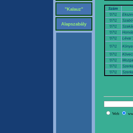
Szám
"Kalauz"
'07\1
Ekszev
'07\1
Szabó
Alapszabály
'07\1
Szakál
'07\1
Horvát
'07\1
Lévai 
'07\1
Kónya
'07\1
Kövec
'07\1
Mozgai
'07\1
Szerke
'07\1
Szerke