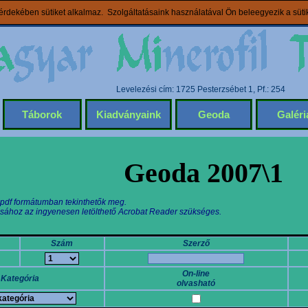
rdekében sütiket alkalmaz. Szolgáltatásaink használatával Ön beleegyezik a süt
Levelezési cím: 1725 Pesterzsébet 1, Pf.: 254
Táborok
Kiadványaink
Geoda
Galéri
Geoda 2007\1
 pdf formátumban tekinthetők meg.
sához az ingyenesen letölthető Acrobat Reader szükséges.
Szám
Szerző
On-line
Kategória
olvasható