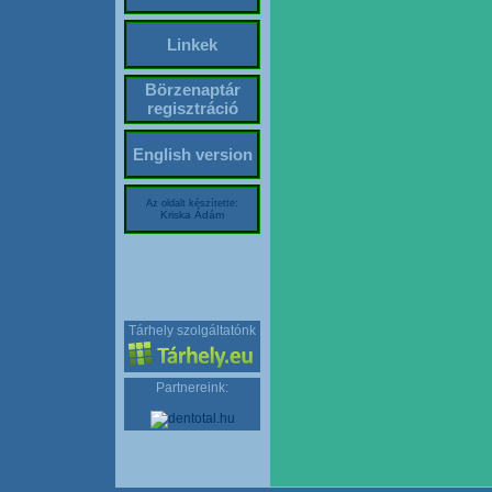
Linkek
Börzenaptár
regisztráció
English version
Az oldalt készítette:
Kriska Ádám
Tárhely szolgáltatónk
Partnereink: