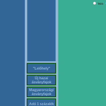
"Lelőhely"
Új hazai
ásványfajok
Magyarországi
ásványfajok
Adó 1 százalék