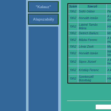
Szám
Szerző
"Kalauz"
'06\2
Sidló Gábor
Pe
A 
'06\2
Horváth István
Alapszabály
ás
Lakiné Tamás
'06\2
Hí
Mária
'06\2
Detrich Balázs
MA
A 
'06\2
Mádai Ferenc
mú
'06\2
Lévai Zsolt
Ma
Né
'06\2
Horváth István
Ve
A 
'06\2
Sipos József
he
'06\2
Kristály Ferenc
A 
Szerkesztő
'06\2
Hí
Bizottság