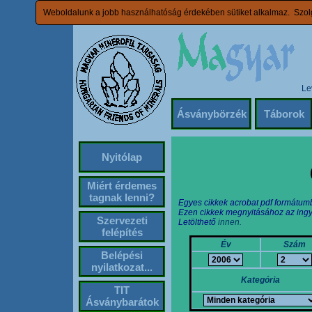
Weboldalunk a jobb használhatóság érdekében sütiket alkalmaz. Szolg
Le
Ásványbörzék
Táborok
Nyitólap
Miért érdemes
tagnak lenni?
Egyes cikkek acrobat pdf formátum
Ezen cikkek megnyitásához az ingy
Szervezeti
Letölthető
innen.
felépítés
Év
Szám
Belépési
nyilatkozat...
Kategória
TIT
Ásványbarátok