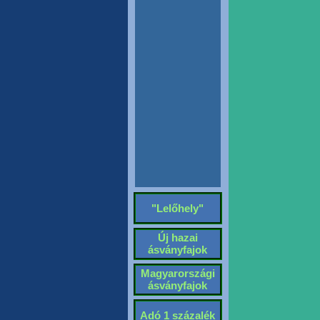
"Lelőhely"
Új hazai
ásványfajok
Magyarországi
ásványfajok
Adó 1 százalék