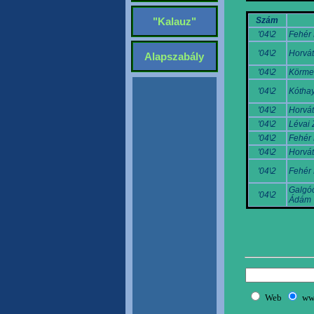
Szám
"Kalauz"
'04\2
Fehér 
'04\2
Horvát
Alapszabály
'04\2
Körme
'04\2
Kóthay
'04\2
Horvát
'04\2
Lévai 
'04\2
Fehér 
'04\2
Horvát
'04\2
Fehér 
Galgóc
'04\2
Ádám