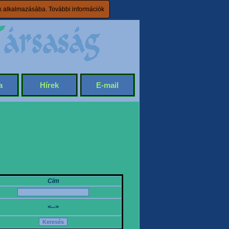
ik alkalmazásába.
További információk
a
Hírek
E-mail
Cím
<-->