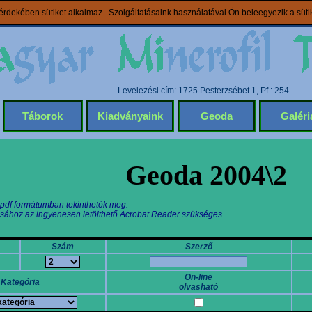
rdekében sütiket alkalmaz. Szolgáltatásaink használatával Ön beleegyezik a süt
Levelezési cím: 1725 Pesterzsébet 1, Pf.: 254
Táborok
Kiadványaink
Geoda
Galéri
Geoda 2004\2
 pdf formátumban tekinthetők meg.
sához az ingyenesen letölthető Acrobat Reader szükséges.
Szám
Szerző
On-line
Kategória
olvasható