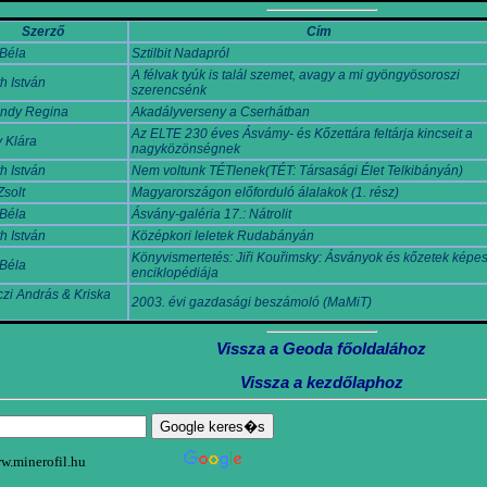
Szerző
Cím
Béla
Sztilbit Nadapról
A félvak tyúk is talál szemet, avagy a mi gyöngyösoroszi
h István
szerencsénk
ndy Regina
Akadályverseny a Cserhátban
Az ELTE 230 éves Ásvámy- és Kőzettára feltárja kincseit a
 Klára
nagyközönségnek
h István
Nem voltunk TÉTlenek(TÉT: Társasági Élet Telkibányán)
Zsolt
Magyarországon előforduló álalakok (1. rész)
Béla
Ásvány-galéria 17.: Nátrolit
h István
Középkori leletek Rudabányán
Könyvismertetés: Jiři Kouřimsky: Ásványok és kőzetek képe
Béla
enciklopédiája
zi András & Kriska
2003. évi gazdasági beszámoló (MaMiT)
Vissza a Geoda főoldalához
Vissza a kezdőlaphoz