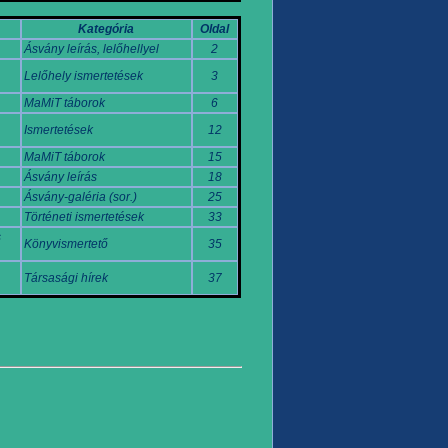
Kategória
Oldal
Ásvány leírás, lelőhellyel
2
Lelőhely ismertetések
3
MaMiT táborok
6
Ismertetések
12
MaMiT táborok
15
Ásvány leírás
18
Ásvány-galéria (sor.)
25
Történeti ismertetések
33
s
Könyvismertető
35
Társasági hírek
37