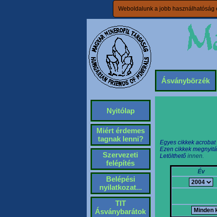
Weboldalunk a jobb használhatóság é
Ásványbörzék
Nyitólap
Miért érdemes
tagnak lenni?
Egyes cikkek acrobat
Ezen cikkek megnyitá
Szervezeti
Letölthető
innen.
felépítés
Év
Belépési
nyilatkozat...
TIT
Ásványbarátok