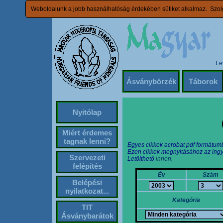
Weboldalunk a jobb használhatóság érdekében sütiket alkalmaz. Szolg
Le
Ásványbörzék
Táborok
Nyitólap
Miért érdemes
tagnak lenni?
Egyes cikkek acrobat pdf formátum
Ezen cikkek megnyitásához az ingy
Szervezeti
Letölthető
innen.
felépítés
Év
Szám
Belépési
nyilatkozat...
Kategória
TIT
Ásványbarátok