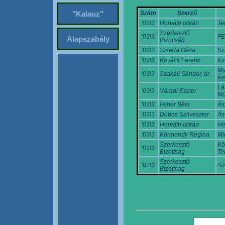
Szám
Szerző
"Kalauz"
'03\3
Horváth István
Te
Szerkesztő
'03\3
FE
Alapszabály
Bizottság
'03\3
Szreda Géza
Sz
'03\3
Kovács Ferenc
Ki
Ma
'03\3
Szakáll Sándor, dr.
ás
Lá
'03\3
Váradi Eszter
Mú
'03\3
Fehér Béla
Ás
'03\3
Dobos Szilveszter
Ás
'03\3
Horváth István
He
'03\3
Körmendy Regina
Mi
Szerkesztő
Kö
'03\3
Bizottság
Te
Szerkesztő
'03\3
Sz
Bizottság