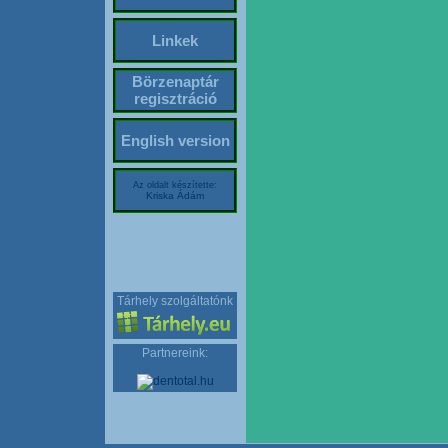
Linkek
Börzenaptár
regisztráció
English version
Az oldalt készítette:
Kriska Ádám
Tárhely szolgáltatónk
Partnereink: