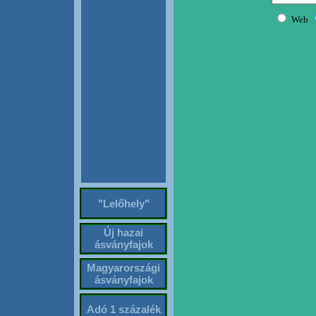
"Lelőhely"
Új hazai
ásványfajok
Magyarországi
ásványfajok
Adó 1 százalék