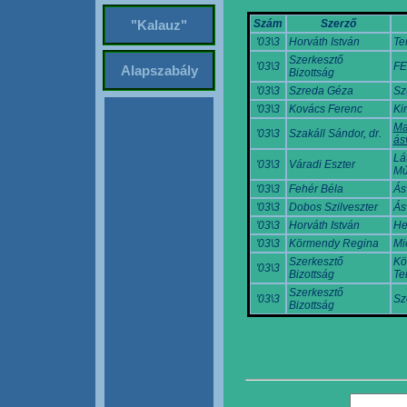
Szám
Szerző
"Kalauz"
'03\3
Horváth István
Te
Szerkesztő
'03\3
FE
Alapszabály
Bizottság
'03\3
Szreda Géza
Sz
'03\3
Kovács Ferenc
Ki
Ma
'03\3
Szakáll Sándor, dr.
ás
Lá
'03\3
Váradi Eszter
Mú
'03\3
Fehér Béla
Ás
'03\3
Dobos Szilveszter
Ás
'03\3
Horváth István
He
'03\3
Körmendy Regina
Mi
Szerkesztő
Kö
'03\3
Bizottság
Te
Szerkesztő
'03\3
Sz
Bizottság