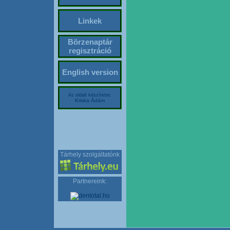
Linkek
Börzenaptár
regisztráció
English version
Az oldalt készítette:
Kriska Ádám
Tárhely szolgáltatónk
Partnereink: