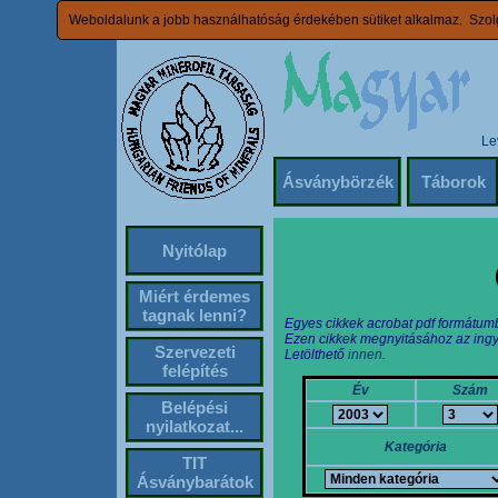
Weboldalunk a jobb használhatóság érdekében sütiket alkalmaz. Szolg
Le
Ásványbörzék
Táborok
Nyitólap
Miért érdemes
tagnak lenni?
Egyes cikkek acrobat pdf formátum
Ezen cikkek megnyitásához az ingy
Szervezeti
Letölthető
innen.
felépítés
Év
Szám
Belépési
nyilatkozat...
Kategória
TIT
Ásványbarátok