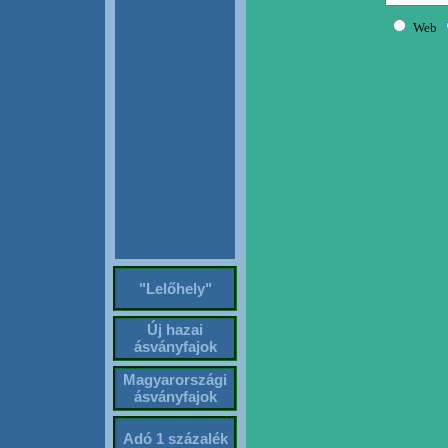
"Lelőhely"
Új hazai
ásványfajok
Magyarországi
ásványfajok
Adó 1 százalék