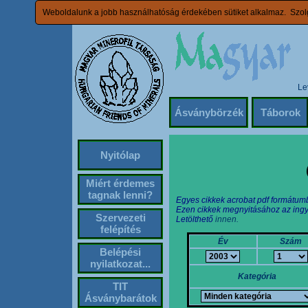
Weboldalunk a jobb használhatóság érdekében sütiket alkalmaz. Szolg
Le
Ásványbörzék
Táborok
Nyitólap
Miért érdemes
tagnak lenni?
Egyes cikkek acrobat pdf formátum
Ezen cikkek megnyitásához az ingy
Szervezeti
Letölthető
innen.
felépítés
Év
Szám
Belépési
nyilatkozat...
Kategória
TIT
Ásványbarátok