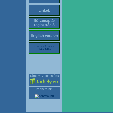
Linkek
Börzenaptár
regisztráció
English version
Az oldalt készítette:
Kriska Ádám
Tárhely szolgáltatónk
Partnereink: