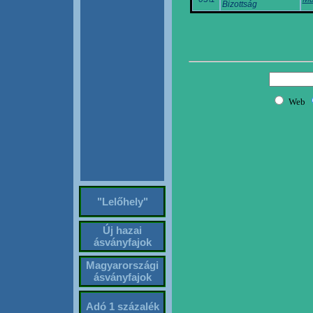
Bizottság
"Lelőhely"
Új hazai
ásványfajok
Magyarországi
ásványfajok
Adó 1 százalék