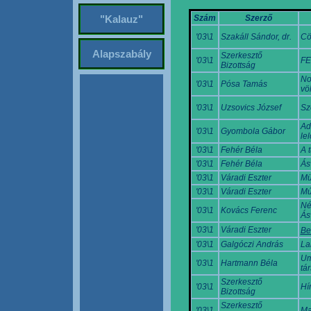
Szám
Szerző
"Kalauz"
'03\1
Szakáll Sándor, dr.
Cö
Alapszabály
Szerkesztő
'03\1
FE
Bizottság
No
'03\1
Pósa Tamás
vö
'03\1
Uzsovics József
Sz
Ad
'03\1
Gyombola Gábor
lel
'03\1
Fehér Béla
A 
'03\1
Fehér Béla
Ás
'03\1
Váradi Eszter
Mü
'03\1
Váradi Eszter
Mú
Né
'03\1
Kovács Ferenc
Ás
'03\1
Váradi Eszter
Be
'03\1
Galgóczi András
La
Um
'03\1
Hartmann Béla
tá
Szerkesztő
'03\1
Hí
Bizottság
Szerkesztő
'03\1
Ma