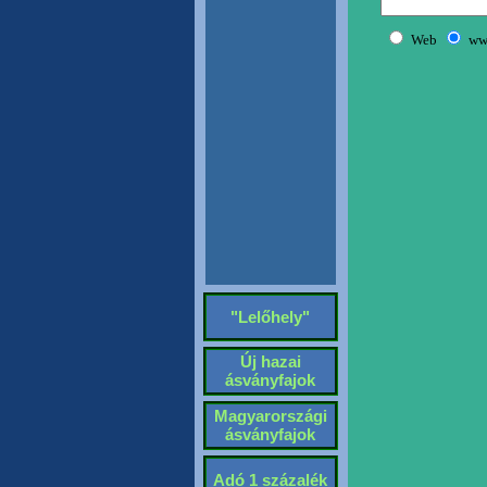
"Lelőhely"
Új hazai
ásványfajok
Magyarországi
ásványfajok
Adó 1 százalék