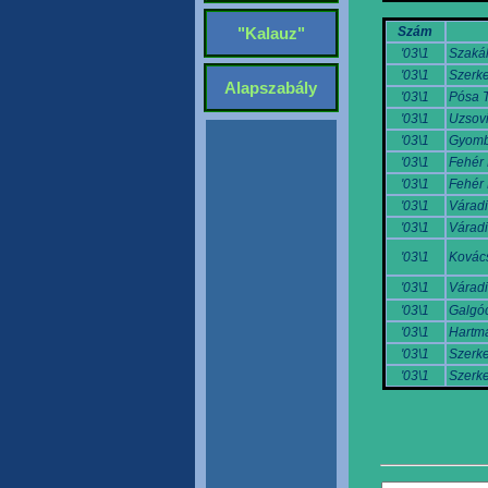
Szám
"Kalauz"
'03\1
Szakál
'03\1
Szerke
Alapszabály
'03\1
Pósa 
'03\1
Uzsovi
'03\1
Gyomb
'03\1
Fehér 
'03\1
Fehér 
'03\1
Váradi
'03\1
Váradi
'03\1
Kovác
'03\1
Váradi
'03\1
Galgóc
'03\1
Hartm
'03\1
Szerke
'03\1
Szerke