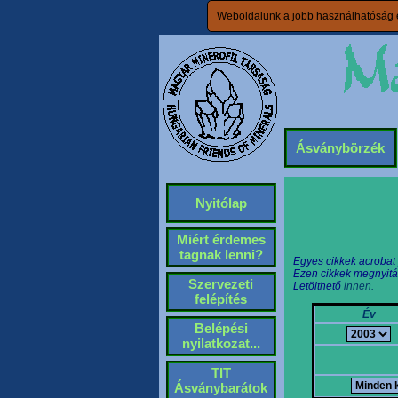
Weboldalunk a jobb használhatóság é
Ásványbörzék
Nyitólap
Miért érdemes
tagnak lenni?
Egyes cikkek acrobat
Ezen cikkek megnyitá
Szervezeti
Letölthető
innen.
felépítés
Év
Belépési
nyilatkozat...
TIT
Ásványbarátok