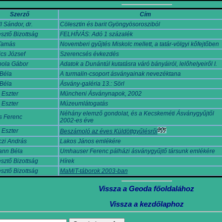
Szerző
Cím
l Sándor, dr.
Cölesztin és barit Gyöngyösorosziból
sztő Bizottság
FELHÍVÁS: Adó 1 százalék
Tamás
Novemberi gyűjtés Miskolc mellett, a tatár-völgyi kőfejtőben
cs József
Szerencsés évkezdés
ola Gábor
Adatok a Dunántúl kutatásra váró bányáiról, lelőhelyeiről I.
Béla
A turmalin-csoport ásványainak nevezéktana
Béla
Ásvány-galéria 13.: Sörl
 Eszter
Müncheni Ásványnapok, 2002
 Eszter
Múzeumlátogatás
Néhány elemző gondolat, és a Kecskeméti Ásványgyűjtől
s Ferenc
2002-es éve
 Eszter
Beszámoló az éves Küldöttgyűlésről
zi András
Lakos János emlékére
ann Béla
Umhauser Ferenc pálházi ásványgyűjtő társunk emlékére
sztő Bizottság
Hírek
sztő Bizottság
MaMiT-táborok 2003-ban
Vissza a Geoda főoldalához
Vissza a kezdőlaphoz