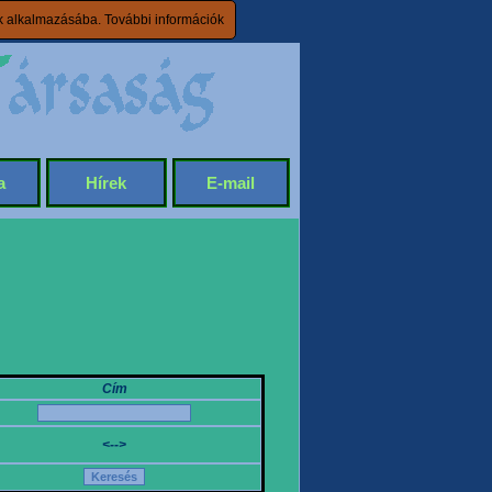
ik alkalmazásába.
További információk
a
Hírek
E-mail
Cím
<-->