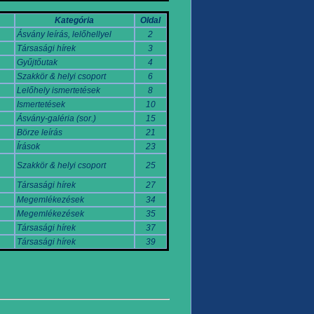
Kategória
Oldal
Ásvány leírás, lelőhellyel
2
Társasági hírek
3
Gyűjtőutak
4
Szakkör & helyi csoport
6
Lelőhely ismertetések
8
Ismertetések
10
Ásvány-galéria (sor.)
15
Börze leírás
21
Írások
23
Szakkör & helyi csoport
25
Társasági hírek
27
Megemlékezések
34
Megemlékezések
35
Társasági hírek
37
Társasági hírek
39