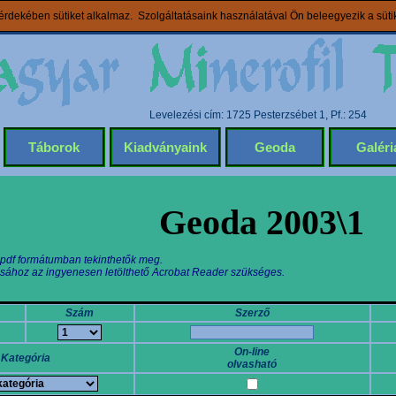
rdekében sütiket alkalmaz. Szolgáltatásaink használatával Ön beleegyezik a süt
Levelezési cím: 1725 Pesterzsébet 1, Pf.: 254
Táborok
Kiadványaink
Geoda
Galéri
Geoda 2003\1
 pdf formátumban tekinthetők meg.
sához az ingyenesen letölthető Acrobat Reader szükséges.
Szám
Szerző
On-line
Kategória
olvasható