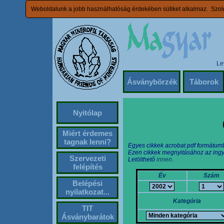
Weboldalunk a jobb használhatóság érdekében sütiket alkalmaz. Szolg
Le
Ásványbörzék
Táborok
Nyitólap
Miért érdemes
tagnak lenni?
Egyes cikkek acrobat pdf formátum
Ezen cikkek megnyitásához az ingy
Szervezeti
Letölthető
innen.
felépítés
Év
Szám
Belépési
nyilatkozat...
Kategória
TIT
Ásványbarátok