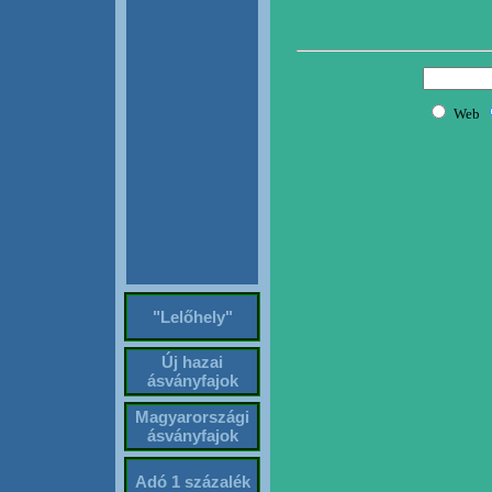
"Lelőhely"
Új hazai
ásványfajok
Magyarországi
ásványfajok
Adó 1 százalék