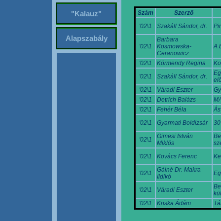
Szám
Szerző
"Kalauz"
'02\1
Szakáll Sándor, dr.
Pi
Alapszabály
Barbara
'02\1
Kosmowska-
A 
Ceranowicz
'02\1
Körmendy Regina
Ko
Eg
'02\1
Szakáll Sándor, dr.
el
'02\1
Váradi Eszter
Gy
'02\1
Detrich Balázs
MA
'02\1
Fehér Béla
Ás
'02\1
Gyarmati Boldizsár
30
Gimesi István
Be
'02\1
Miklós
sz
'02\1
Kovács Ferenc
Ke
Gálné Dr. Makra
'02\1
Eg
Ildikó
Be
'02\1
Váradi Eszter
kü
'02\1
Kriska Ádám
Tá