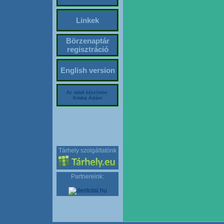
Linkek
Börzenaptár
regisztráció
English version
Az oldalt készítette:
Kriska Ádám
Tárhely szolgáltatónk
Partnereink: